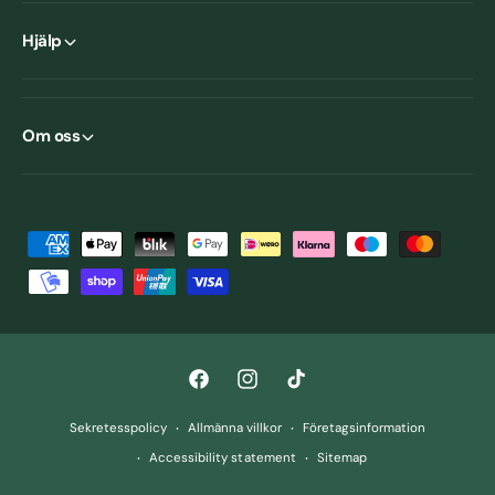
Hjälp
Om oss
B
e
t
a
l
F
I
T
n
a
n
i
i
Sekretesspolicy
Allmänna villkor
Företagsinformation
c
s
k
n
Accessibility statement
Sitemap
e
t
T
g