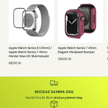
Apple Watch Series 8 (41mm) /
Apple Watch Series 7 41mm
Apple Watch Series 7 41mm
Elegant Hårdplast Bumper
Härdat Glas HD Skärmskydd
O
139,00 Kr
O
69,00 Kr
R
R
D
D
I
I
I
N
N
A
A
R
SKICKAS SAMMA DAG
R
I
I
I
E
Beställ före
kl. 15
så
skickas paketet idag
E
P
P
R