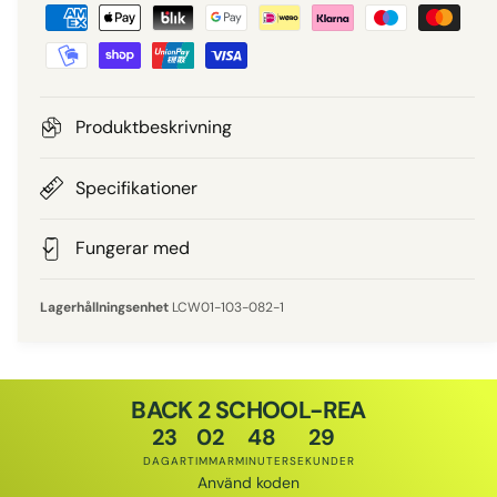
B
i
e
e
t
a
p
l
Produktbeskrivning
n
r
i
Specifikationer
i
n
g
Fungerar med
s
s
m
LCW01-103-082-1
e
t
o
BACK 2 SCHOOL-REA
d
23
02
48
29
e
DAGAR
TIMMAR
MINUTER
SEKUNDER
r
Använd koden
Rabattkod