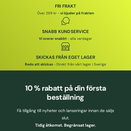
R
I
I
FRI FRAKT
I
S
Över 299 kr -
vi bjuder på frakten
S
SNABB KUNDSERVICE
Vi svarar snabbt
- alla vardagar
SKICKAS FRÅN EGET LAGER
Redo att skickas
- Direkt från vårt lager i Sverige
10 % rabatt
på din första
beställning
Få tillgång till nyheter och lanseringar innan de säljs
slut.
Tidig åtkomst. Begränsat lager.