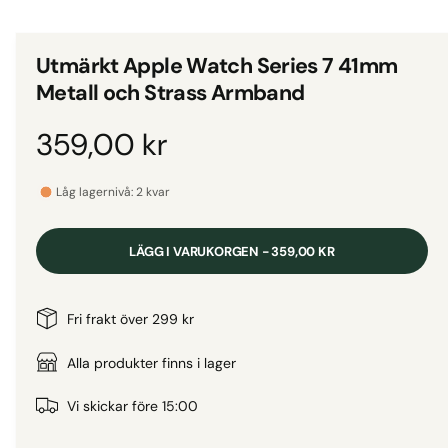
d
i
g
e
i
t
Utmärkt Apple Watch Series 7 41mm
1
g
i
Metall och Strass Armband
m
a
o
d
l
O
359,00 kr
a
l
l
f
r
e
ö
Låg lagernivå: 2 kvar
n
r
s
d
t
i
e
LÄGG I VARUKORGEN - 359,00 KR
r
v
i
i
n
Fri frakt över 299 kr
s
n
a
Alla produkter finns i lager
i
n
r
Vi skickar före 15:00
g