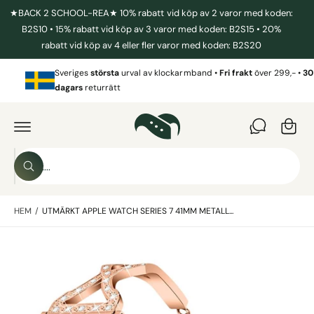
I
★BACK 2 SCHOOL-REA★ 10% rabatt vid köp av 2 varor med koden:
L
L
B2S10 • 15% rabatt vid köp av 3 varor med koden: B2S15 • 20%
I
rabatt vid köp av 4 eller fler varor med koden: B2S20
N
N
V
E
Sveriges
största
urval av klockarmband •
Fri frakt
över 299,- •
30
a
H
dagars
returrätt
Å
r
L
G
L
Å
u
V
I
k
D
o
A
S
R
r
S
ö
E
ö
T
g
k
k
IL
L
HEM
/
UTMÄRKT APPLE WATCH SERIES 7 41MM METALL...
i
P
R
v
O
B
D
å
U
i
r
K
T
l
b
I
N
d
u
F