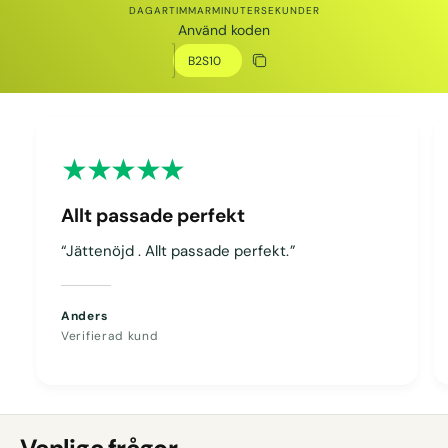
DAGAR
TIMMAR
MINUTER
SEKUNDER
Använd koden
Rabattkod
Kopiera rabatt
Kopierat
Allt passade perfekt
“Jättenöjd . Allt passade perfekt.”
Anders
Verifierad kund