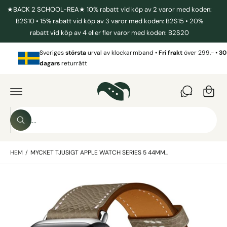
I
★BACK 2 SCHOOL-REA★ 10% rabatt vid köp av 2 varor med koden:
L
L
B2S10 • 15% rabatt vid köp av 3 varor med koden: B2S15 • 20%
I
rabatt vid köp av 4 eller fler varor med koden: B2S20
N
N
V
E
Sveriges
största
urval av klockarmband •
Fri frakt
över 299,- •
30
a
H
dagars
returrätt
Å
r
L
G
L
Å
u
V
I
k
D
o
A
S
R
r
S
ö
E
ö
T
g
k
k
IL
L
HEM
/
MYCKET TJUSIGT APPLE WATCH SERIES 5 44MM...
i
P
R
v
O
B
D
å
U
i
r
K
T
l
b
I
N
d
u
F