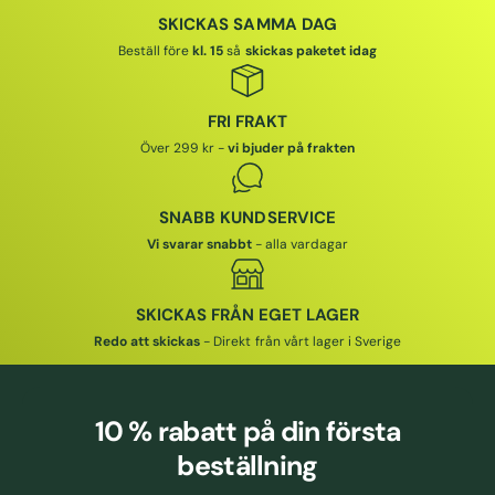
SKICKAS SAMMA DAG
Beställ före
kl. 15
så
skickas paketet idag
FRI FRAKT
Över 299 kr -
vi bjuder på frakten
SNABB KUNDSERVICE
Vi svarar snabbt
- alla vardagar
SKICKAS FRÅN EGET LAGER
Redo att skickas
- Direkt från vårt lager i Sverige
10 % rabatt
på din första
beställning