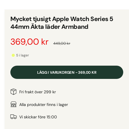
d
i
g
e
i
t
Mycket tjusigt Apple Watch Series 5
1
g
i
44mm Äkta läder Armband
m
a
o
d
l
F
369,00 kr
O
a
449,00 kr
l
l
f
ö
r
e
ö
5 i lager
n
r
s
r
d
t
i
e
LÄGG I VARUKORGEN - 369,00 KR
r
v
s
i
i
ä
n
Fri frakt över 299 kr
s
n
l
a
Alla produkter finns i lager
i
n
j
r
Vi skickar före 15:00
g