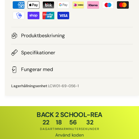
B
i
e
e
t
a
p
l
Produktbeskrivning
n
r
i
Specifikationer
i
n
g
Fungerar med
s
s
m
LCW01-69-056-1
e
t
o
BACK 2 SCHOOL-REA
d
22
18
56
31
e
DAGAR
TIMMAR
MINUTER
SEKUNDER
r
Använd koden
Rabattkod