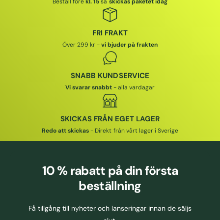
Beställ före
kl. 15
så
skickas paketet idag
FRI FRAKT
Över 299 kr -
vi bjuder på frakten
SNABB KUNDSERVICE
Vi svarar snabbt
- alla vardagar
SKICKAS FRÅN EGET LAGER
Redo att skickas
- Direkt från vårt lager i Sverige
10 % rabatt
på din första
beställning
Få tillgång till nyheter och lanseringar innan de säljs