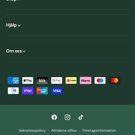
Hjälp
Om oss
B
e
t
a
l
F
I
T
n
a
n
i
i
Sekretesspolicy
Allmänna villkor
Företagsinformation