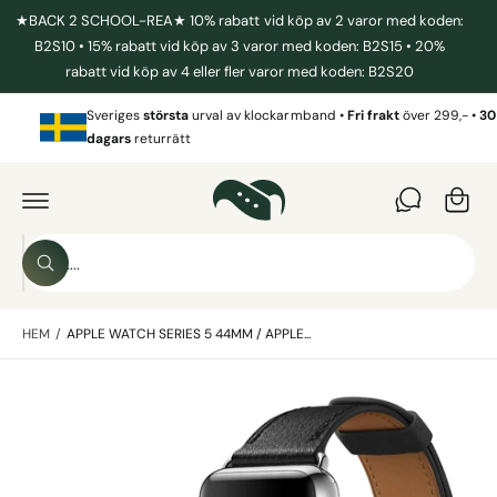
I
★BACK 2 SCHOOL-REA★ 10% rabatt vid köp av 2 varor med koden:
L
L
B2S10 • 15% rabatt vid köp av 3 varor med koden: B2S15 • 20%
I
rabatt vid köp av 4 eller fler varor med koden: B2S20
N
N
V
E
Sveriges
största
urval av klockarmband •
Fri frakt
över 299,- •
30
a
H
dagars
returrätt
Å
r
L
G
L
Å
u
V
I
k
D
o
A
S
R
r
S
ö
E
ö
T
g
k
k
IL
L
HEM
/
APPLE WATCH SERIES 5 44MM / APPLE...
i
P
R
v
O
B
D
å
U
i
r
K
T
l
b
I
N
d
u
F