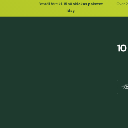
Beställ före
kl. 15
så
skickas paketet
Över 2
idag
10