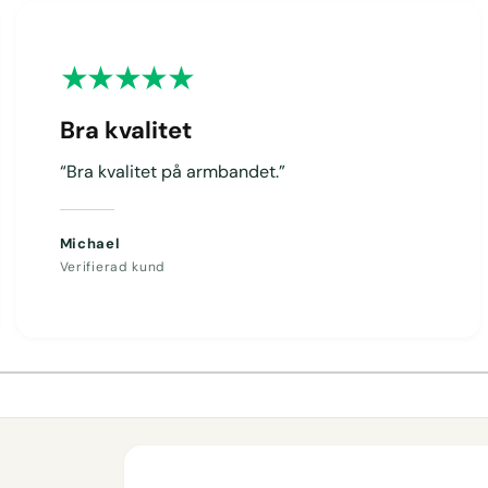
Bra kvalitet
“Bra kvalitet på armbandet.”
Michael
Verifierad kund
1
/
av
4