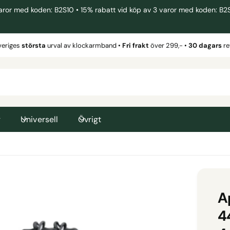
 med koden: B2S10 • 15% rabatt vid köp av 3 varor med koden: B2S15 
veriges
största
urval av klockarmband •
Fri frakt
över 299,- •
30 dagars
re
g
Universell
Övrigt
A
4