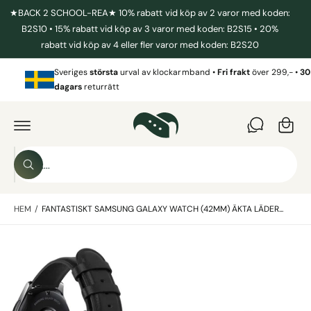
I
★BACK 2 SCHOOL-REA★ 10% rabatt vid köp av 2 varor med koden:
L
L
B2S10 • 15% rabatt vid köp av 3 varor med koden: B2S15 • 20%
I
rabatt vid köp av 4 eller fler varor med koden: B2S20
N
N
V
E
Sveriges
största
urval av klockarmband •
Fri frakt
över 299,- •
30
a
H
dagars
returrätt
Å
r
L
G
L
Å
u
V
I
k
D
o
A
S
R
r
S
ö
E
ö
T
g
k
k
IL
L
HEM
/
FANTASTISKT SAMSUNG GALAXY WATCH (42MM) ÄKTA LÄDER...
i
P
R
v
O
B
D
å
U
i
r
K
T
l
b
I
N
d
u
F