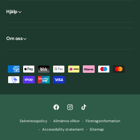
Hjälp
Om oss
B
e
t
a
l
F
I
T
n
a
n
i
i
Sekretesspolicy
Allmänna villkor
Företagsinformation
c
s
k
n
Accessibility statement
Sitemap
e
t
T
g