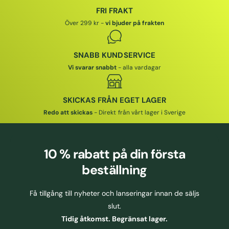
G
R
I
I
FRI FRAKT
S
I
S
Över 299 kr -
vi bjuder på frakten
P
S
R
I
SNABB KUNDSERVICE
S
Vi svarar snabbt
- alla vardagar
SKICKAS FRÅN EGET LAGER
Redo att skickas
- Direkt från vårt lager i Sverige
10 % rabatt
på din första
beställning
Få tillgång till nyheter och lanseringar innan de säljs
slut.
Tidig åtkomst. Begränsat lager.