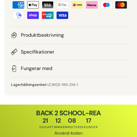
B
i
e
e
t
a
p
l
Produktbeskrivning
n
r
i
Specifikationer
i
n
g
Fungerar med
s
s
m
LCW03-195-214-1
e
t
o
BACK 2 SCHOOL-REA
d
21
12
08
17
e
DAGAR
TIMMAR
MINUTER
SEKUNDER
r
Använd koden
Rabattkod