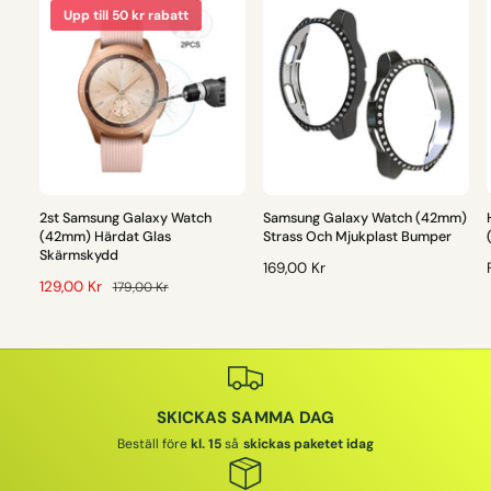
Upp till 50 kr rabatt
2st Samsung Galaxy Watch
Samsung Galaxy Watch (42mm)
(42mm) Härdat Glas
Strass Och Mjukplast Bumper
Skärmskydd
O
169,00 Kr
F
129,00 Kr
O
179,00 Kr
R
Ö
R
D
R
D
I
I
S
I
N
Ä
N
A
L
A
R
SKICKAS SAMMA DAG
J
R
I
I
N
I
E
Beställ före
kl. 15
så
skickas paketet idag
I
E
P
N
P
R