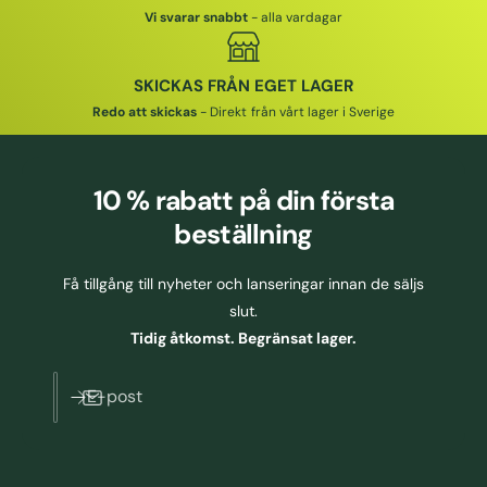
Vi svarar snabbt
- alla vardagar
SKICKAS FRÅN EGET LAGER
Redo att skickas
- Direkt från vårt lager i Sverige
10 % rabatt
på din första
beställning
Få tillgång till nyheter och lanseringar innan de säljs
slut.
Tidig åtkomst. Begränsat lager.
E-post