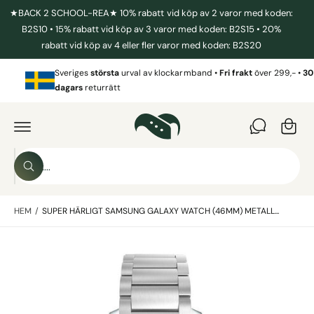
I
★BACK 2 SCHOOL-REA★ 10% rabatt vid köp av 2 varor med koden:
L
L
B2S10 • 15% rabatt vid köp av 3 varor med koden: B2S15 • 20%
I
rabatt vid köp av 4 eller fler varor med koden: B2S20
N
N
V
E
Sveriges
största
urval av klockarmband •
Fri frakt
över 299,- •
30
a
H
dagars
returrätt
Å
r
L
G
L
Å
u
V
I
k
D
o
A
S
R
r
S
ö
E
ö
T
g
k
k
IL
L
HEM
/
SUPER HÄRLIGT SAMSUNG GALAXY WATCH (46MM) METALL...
i
P
R
v
O
B
D
å
U
i
r
K
T
l
b
I
N
d
u
F