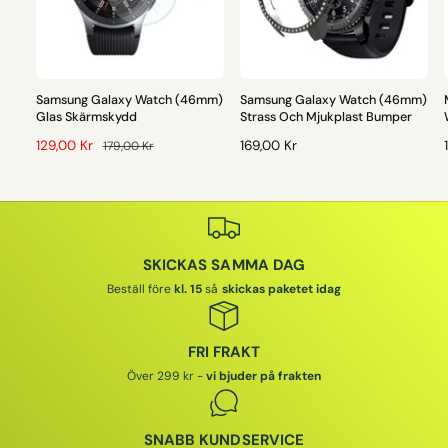
Samsung Galaxy Watch (46mm)
Samsung Galaxy Watch (46mm)
Glas Skärmskydd
Strass Och Mjukplast Bumper
F
129,00 Kr
O
O
169,00 Kr
179,00 Kr
Ö
R
R
R
D
D
S
I
I
I
Ä
N
N
L
A
A
SKICKAS SAMMA DAG
J
R
R
N
I
I
I
Beställ före
kl. 15
så
skickas paketet idag
I
E
E
N
P
P
G
R
R
FRI FRAKT
S
I
I
I
Över 299 kr -
vi bjuder på frakten
P
S
S
R
I
SNABB KUNDSERVICE
S