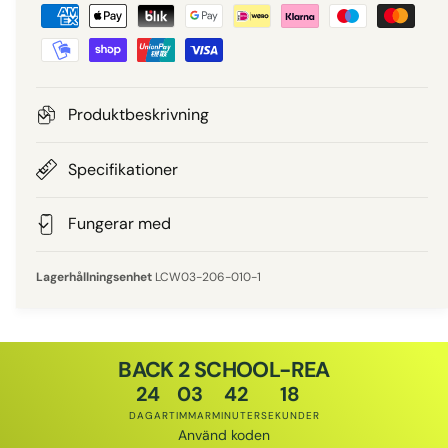
B
i
e
e
t
a
p
l
Produktbeskrivning
n
r
i
Specifikationer
i
n
g
Fungerar med
s
s
m
LCW03-206-010-1
e
t
o
BACK 2 SCHOOL-REA
d
24
03
42
18
e
DAGAR
TIMMAR
MINUTER
SEKUNDER
r
Använd koden
Rabattkod