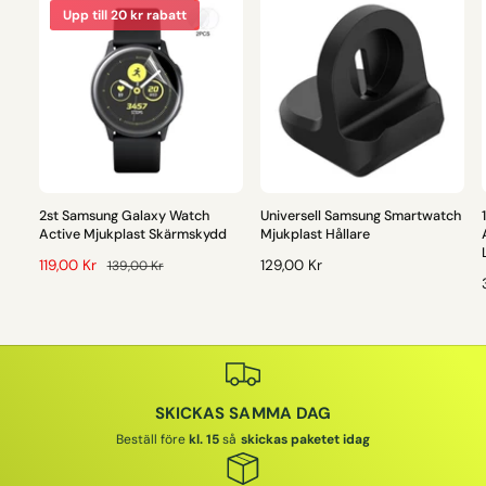
Upp till 20 kr rabatt
2st Samsung Galaxy Watch
Universell Samsung Smartwatch
Active Mjukplast Skärmskydd
Mjukplast Hållare
F
119,00 Kr
O
O
129,00 Kr
139,00 Kr
Ö
R
R
R
D
D
S
I
I
I
Ä
N
N
L
A
A
J
R
R
SKICKAS SAMMA DAG
N
I
I
I
I
E
E
Beställ före
kl. 15
så
skickas paketet idag
N
P
P
G
R
R