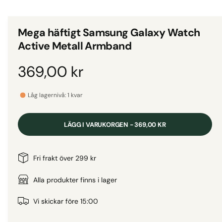
d
i
g
e
i
t
Mega häftigt Samsung Galaxy Watch
1
g
i
Active Metall Armband
m
a
o
d
l
O
369,00 kr
a
l
l
f
r
e
ö
Låg lagernivå: 1 kvar
n
r
s
d
t
i
e
LÄGG I VARUKORGEN - 369,00 KR
r
v
i
i
n
Fri frakt över 299 kr
s
n
a
Alla produkter finns i lager
i
n
r
Vi skickar före 15:00
g