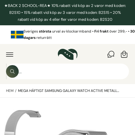
I
★BACK 2 SCHOOL-REA★ 10% rabatt vid köp av 2 varor med koden:
L
L
B2S10 • 15% rabatt vid köp av 3 varor med koden: B2S15 • 20%
I
rabatt vid köp av 4 eller fler varor med koden: B2S20
N
N
V
E
Sveriges
största
urval av klockarmband •
Fri frakt
över 299,- •
30
a
H
dagars
returrätt
Å
r
L
G
L
Å
u
V
I
k
D
o
A
S
R
r
S
ö
E
ö
T
g
k
k
IL
L
HEM
/
MEGA HÄFTIGT SAMSUNG GALAXY WATCH ACTIVE METALL...
i
P
R
v
O
B
D
å
U
i
r
K
T
l
b
I
N
d
u
F