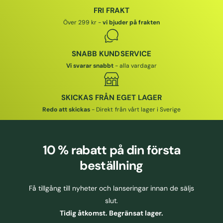
S
I
I
FRI FRAKT
I
P
S
S
Över 299 kr -
vi bjuder på frakten
R
I
S
SNABB KUNDSERVICE
Vi svarar snabbt
- alla vardagar
SKICKAS FRÅN EGET LAGER
Redo att skickas
- Direkt från vårt lager i Sverige
10 % rabatt
på din första
beställning
Få tillgång till nyheter och lanseringar innan de säljs
slut.
Tidig åtkomst. Begränsat lager.