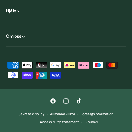
Hjälp
Om oss
B
e
t
a
l
F
I
T
n
a
n
i
i
Sekretesspolicy
Allmänna villkor
Företagsinformation
c
s
k
n
Accessibility statement
Sitemap
e
t
T
g