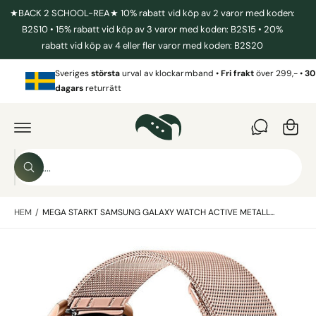
I
★BACK 2 SCHOOL-REA★ 10% rabatt vid köp av 2 varor med koden:
L
L
B2S10 • 15% rabatt vid köp av 3 varor med koden: B2S15 • 20%
I
rabatt vid köp av 4 eller fler varor med koden: B2S20
N
N
V
E
Sveriges
största
urval av klockarmband •
Fri frakt
över 299,- •
30
a
H
dagars
returrätt
Å
r
L
G
L
Å
u
V
I
k
D
o
A
S
R
r
S
ö
E
ö
T
g
k
k
IL
L
HEM
/
MEGA STARKT SAMSUNG GALAXY WATCH ACTIVE METALL...
i
P
R
v
O
B
D
å
U
i
r
K
T
l
b
I
N
d
u
F