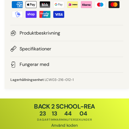
B
i
e
e
t
a
p
l
Produktbeskrivning
n
r
i
Specifikationer
i
n
g
Fungerar med
s
s
m
LCW03-216-012-1
e
t
o
BACK 2 SCHOOL-REA
d
23
13
44
04
e
DAGAR
TIMMAR
MINUTER
SEKUNDER
r
Använd koden
Rabattkod