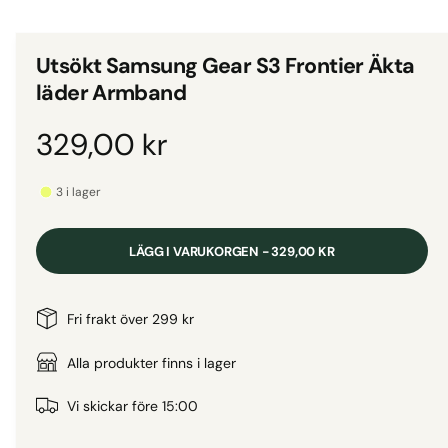
d
i
g
e
i
t
Utsökt Samsung Gear S3 Frontier Äkta
1
g
i
läder Armband
m
a
o
d
l
O
329,00 kr
a
l
l
f
r
e
ö
3 i lager
n
r
s
d
t
i
e
LÄGG I VARUKORGEN - 329,00 KR
r
v
i
i
n
Fri frakt över 299 kr
s
n
a
Alla produkter finns i lager
i
n
r
Vi skickar före 15:00
g