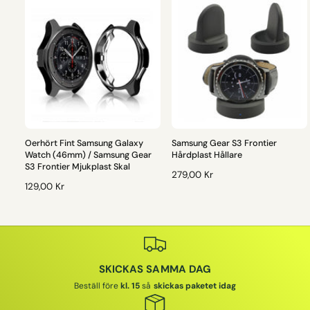
Oerhört Fint Samsung Galaxy
Samsung Gear S3 Frontier
Watch (46mm) / Samsung Gear
Hårdplast Hållare
S3 Frontier Mjukplast Skal
O
279,00 Kr
O
129,00 Kr
R
R
D
D
I
I
N
N
A
A
R
SKICKAS SAMMA DAG
R
I
I
E
Beställ före
kl. 15
så
skickas paketet idag
E
P