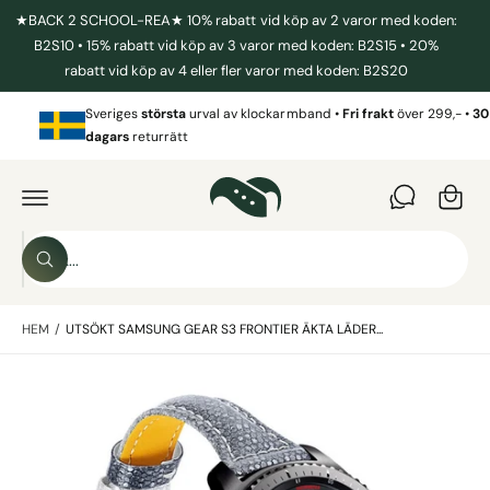
I
★BACK 2 SCHOOL-REA★ 10% rabatt vid köp av 2 varor med koden:
L
L
B2S10 • 15% rabatt vid köp av 3 varor med koden: B2S15 • 20%
I
rabatt vid köp av 4 eller fler varor med koden: B2S20
N
N
V
E
Sveriges
största
urval av klockarmband •
Fri frakt
över 299,- •
30
a
H
dagars
returrätt
Å
r
L
G
L
Å
u
V
I
k
D
o
A
S
R
r
S
ö
E
ö
T
g
k
k
IL
L
HEM
/
UTSÖKT SAMSUNG GEAR S3 FRONTIER ÄKTA LÄDER...
i
P
R
v
O
B
D
å
U
i
r
K
T
l
b
I
N
d
u
F