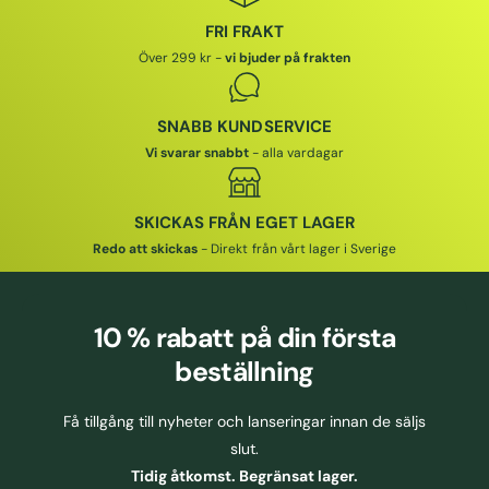
P
R
R
I
FRI FRAKT
I
S
Över 299 kr -
vi bjuder på frakten
S
SNABB KUNDSERVICE
Vi svarar snabbt
- alla vardagar
SKICKAS FRÅN EGET LAGER
Redo att skickas
- Direkt från vårt lager i Sverige
10 % rabatt
på din första
beställning
Få tillgång till nyheter och lanseringar innan de säljs
slut.
Tidig åtkomst. Begränsat lager.