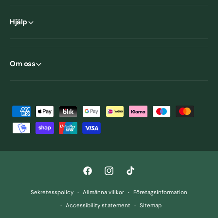
Hjälp
Om oss
B
e
t
a
l
F
I
T
n
a
n
i
i
Sekretesspolicy
Allmänna villkor
Företagsinformation
c
s
k
n
Accessibility statement
Sitemap
e
t
T
g