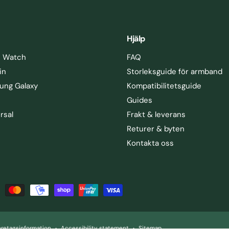
Hjälp
e Watch
FAQ
in
Storleksguide för armband
ung Galaxy
Kompatibilitetsguide
Guides
rsal
Frakt & leverans
Returer & byten
Kontakta oss
öretagsinformation
Accessibility statement
Sitemap