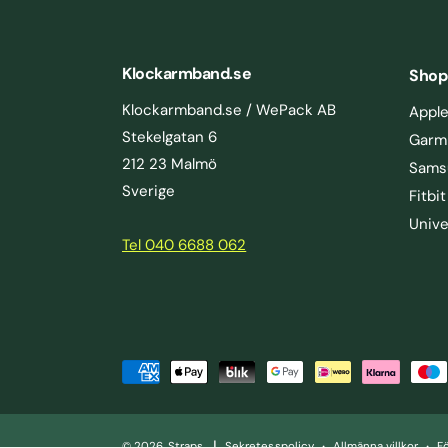
Klockarmband.se
Shop
Klockarmband.se / WePack AB
Appl
Stekelgatan 6
Garm
212 23 Malmö
Sams
Sverige
Fitbit
Unive
Tel 040 6688 062
alaxy Fit
B
LÄGG I VARUKORGEN
e
t
|
© 2026,
Straps
.
Sekretesspolicy
Allmänna villkor
F