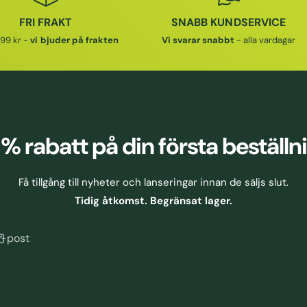
FRI FRAKT
SNABB KUNDSERVICE
99 kr -
vi bjuder på frakten
Vi svarar snabbt
- alla vardagar
 % rabatt
på din första beställn
Få tillgång till nyheter och lanseringar innan de säljs slut.
Tidig åtkomst. Begränsat lager.
E-post