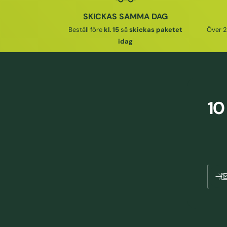
J
R
SKICKAS SAMMA DAG
N
I
Beställ före
kl. 15
så
skickas paketet
Över 2
I
E
idag
N
P
G
R
S
I
P
S
R
10
I
S