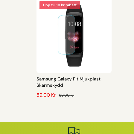
Upp till 10 kr rabatt
Samsung Galaxy Fit Mjukplast
Skärmskydd
F
59,00 Kr
O
69,00 Kr
Ö
R
R
D
S
I
Ä
N
L
A