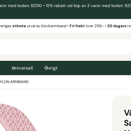
 med koden: B2S10 • 15% rabatt vid köp av 3 varor med koden: B2S15 
veriges
största
urval av klockarmband •
Fri frakt
över 299,- •
30 dagars
re
g
Universell
Övrigt
 NYLON ARMBAND
V
S