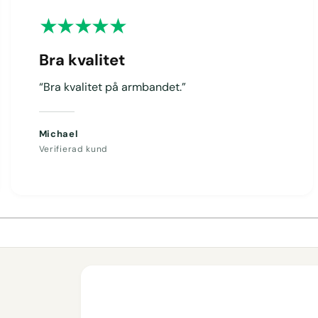
Bra kvalitet
“Bra kvalitet på armbandet.”
Michael
Verifierad kund
1
/
av
4