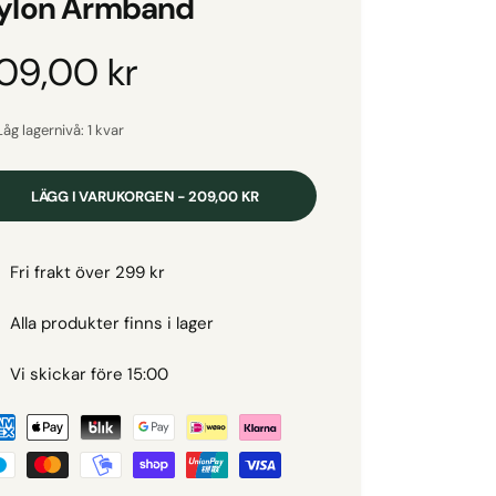
ylon Armband
O
09,00 kr
Låg lagernivå: 1 kvar
LÄGG I VARUKORGEN - 209,00 KR
Fri frakt över 299 kr
Alla produkter finns i lager
Vi skickar före 15:00