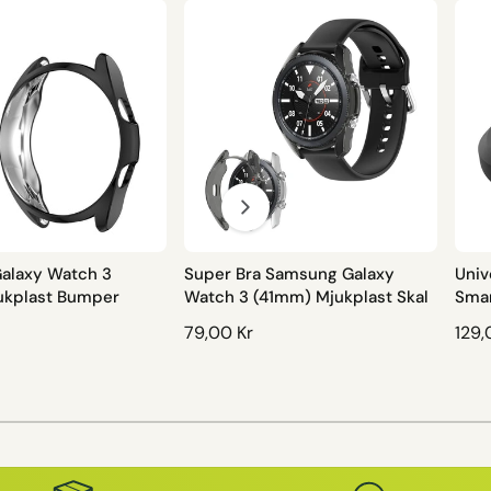
alaxy Watch 3
Super Bra Samsung Galaxy
Univ
ukplast Bumper
Watch 3 (41mm) Mjukplast Skal
Smar
O
79,00 Kr
O
129,
R
R
D
D
I
I
1
/
av
2
N
N
A
A
R
R