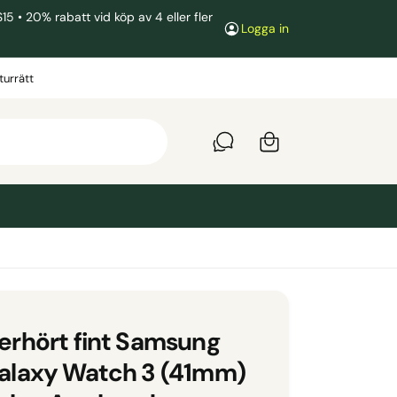
• 20% rabatt vid köp av 4 eller fler
Logga in
V
a
turrätt
r
u
k
o
r
g
erhört fint Samsung
alaxy Watch 3 (41mm)