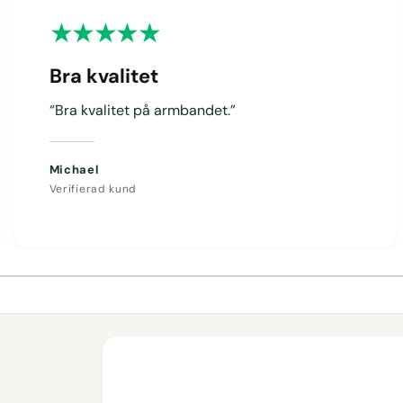
Bra kvalitet
“Bra kvalitet på armbandet.”
Michael
Verifierad kund
1
/
av
4