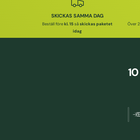
R
I
I
E
SKICKAS SAMMA DAG
E
P
Beställ före
kl. 15
så
skickas paketet
Över 2
P
R
idag
R
I
I
S
S
10