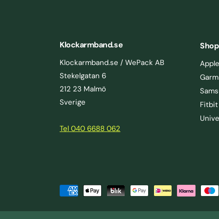
Klockarmband.se
Shop
Klockarmband.se / WePack AB
Appl
Stekelgatan 6
Garm
212 23 Malmö
Sams
Sverige
Fitbit
Unive
Tel 040 6688 062
B
y Watch 3
e
LÄGG I VARUKORGEN
t