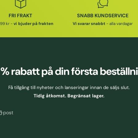
I
I
E
E
FRI FRAKT
SNABB KUNDSERVICE
P
P
99 kr -
vi bjuder på frakten
Vi svarar snabbt
- alla vardagar
R
R
I
I
S
S
 % rabatt
på din första beställn
Få tillgång till nyheter och lanseringar innan de säljs slut.
Tidig åtkomst. Begränsat lager.
E-post