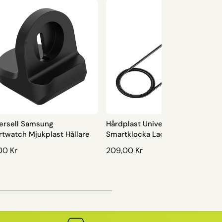
ersell Samsung
Hårdplast Universell Samsung
twatch Mjukplast Hållare
Smartklocka Laddocka
00 Kr
O
209,00 Kr
R
D
I
N
A
R