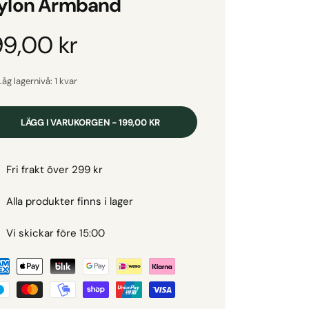
ylon Armband
O
99,00 kr
Låg lagernivå: 1 kvar
LÄGG I VARUKORGEN - 199,00 KR
Fri frakt över 299 kr
Alla produkter finns i lager
Vi skickar före 15:00