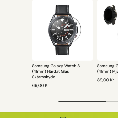
Samsung Galaxy Watch 3
Samsung G
(41mm) Härdat Glas
(41mm) Mj
Skärmskydd
O
89,00 Kr
O
69,00 Kr
R
R
D
D
I
I
N
N
A
A
R