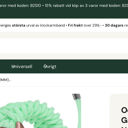
 med koden: B2S10 • 15% rabatt vid köp av 3 varor med koden: B2S15 
veriges
största
urval av klockarmband •
Fri frakt
över 299,- •
30 dagars
re
g
Universell
Övrigt
MM)...
O
G