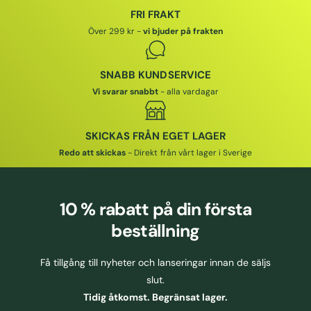
R
I
I
FRI FRAKT
I
S
Över 299 kr -
vi bjuder på frakten
S
SNABB KUNDSERVICE
Vi svarar snabbt
- alla vardagar
SKICKAS FRÅN EGET LAGER
Redo att skickas
- Direkt från vårt lager i Sverige
10 % rabatt
på din första
beställning
Få tillgång till nyheter och lanseringar innan de säljs
slut.
Tidig åtkomst. Begränsat lager.