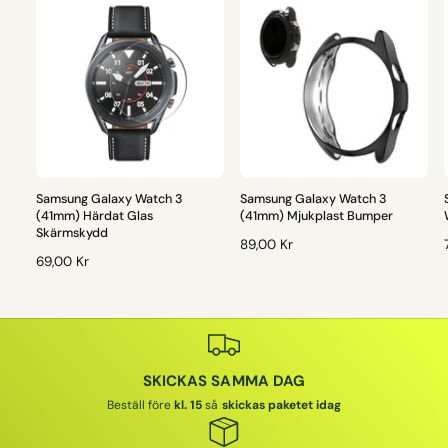
Samsung Galaxy Watch 3
Samsung Galaxy Watch 3
(41mm) Härdat Glas
(41mm) Mjukplast Bumper
Skärmskydd
O
89,00 Kr
O
69,00 Kr
R
R
D
D
I
I
I
N
N
A
A
R
SKICKAS SAMMA DAG
R
I
I
I
E
Beställ före
kl. 15
så
skickas paketet idag
E
P
P
R