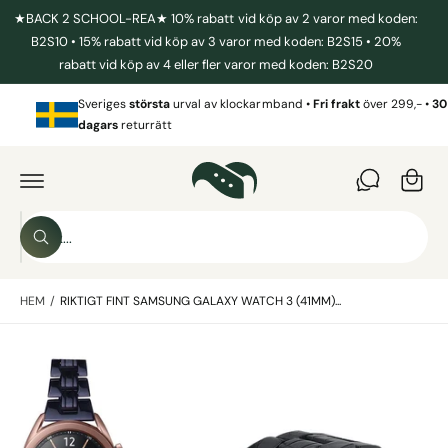
I
★BACK 2 SCHOOL-REA★ 10% rabatt vid köp av 2 varor med koden:
L
L
B2S10 • 15% rabatt vid köp av 3 varor med koden: B2S15 • 20%
I
rabatt vid köp av 4 eller fler varor med koden: B2S20
N
N
V
E
Sveriges
största
urval av klockarmband •
Fri frakt
över 299,- •
30
a
H
dagars
returrätt
Å
r
L
G
L
Å
u
V
I
k
D
o
A
S
R
r
S
ö
E
ö
T
g
k
k
IL
L
HEM
/
RIKTIGT FINT SAMSUNG GALAXY WATCH 3 (41MM)...
i
P
R
v
O
B
D
å
U
i
r
K
T
l
b
I
N
d
u
F