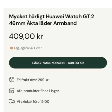
d
i
g
e
i
t
Mycket härligt Huawei Watch GT 2
1
g
i
46mm Äkta läder Armband
m
a
o
d
l
O
409,00 kr
a
l
l
f
r
e
ö
Låg lagernivå: 1 kvar
n
r
s
d
t
i
e
LÄGG I VARUKORGEN - 409,00 KR
r
v
i
i
n
Fri frakt över 299 kr
s
n
a
Alla produkter finns i lager
i
n
r
Vi skickar före 15:00
g