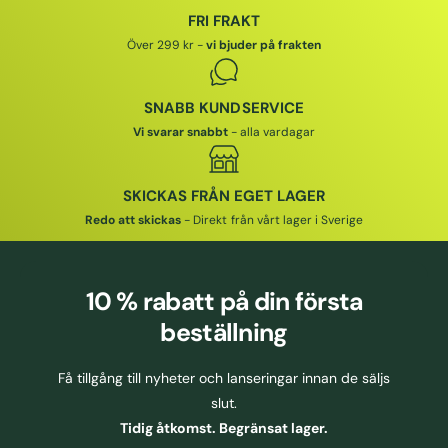
I
I
FRI FRAKT
I
S
S
Över 299 kr -
vi bjuder på frakten
SNABB KUNDSERVICE
Vi svarar snabbt
- alla vardagar
SKICKAS FRÅN EGET LAGER
Redo att skickas
- Direkt från vårt lager i Sverige
10 % rabatt
på din första
beställning
Få tillgång till nyheter och lanseringar innan de säljs
slut.
Tidig åtkomst. Begränsat lager.