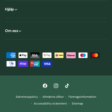
Hjälp
Om oss
B
e
t
a
l
F
I
T
n
a
n
i
i
Sekretesspolicy
Allmänna villkor
Företagsinformation
c
s
k
n
Accessibility statement
Sitemap
e
t
T
g