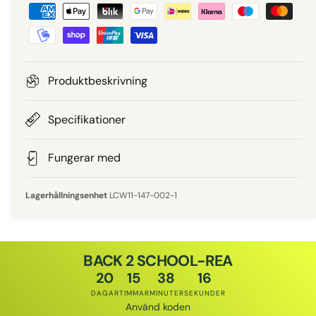
B
i
e
e
t
a
p
l
Produktbeskrivning
n
r
i
Specifikationer
i
n
g
Fungerar med
s
s
m
LCW11-147-002-1
e
t
o
BACK 2 SCHOOL-REA
d
20
15
38
16
e
DAGAR
TIMMAR
MINUTER
SEKUNDER
r
Använd koden
Rabattkod