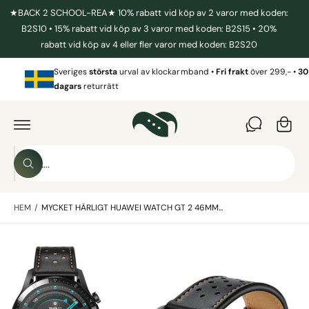
I
★BACK 2 SCHOOL-REA★ 10% rabatt vid köp av 2 varor med koden:
L
L
B2S10 • 15% rabatt vid köp av 3 varor med koden: B2S15 • 20%
I
rabatt vid köp av 4 eller fler varor med koden: B2S20
N
N
V
E
Sveriges
största
urval av klockarmband •
Fri frakt
över 299,- •
30
a
H
dagars
returrätt
Å
r
L
G
L
Å
u
V
I
k
D
o
A
S
R
r
S
ö
E
ö
T
g
k
k
IL
L
HEM
/
MYCKET HÄRLIGT HUAWEI WATCH GT 2 46MM...
i
P
R
v
O
B
D
å
U
i
r
K
T
l
b
I
N
d
u
F