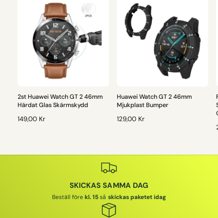
2st Huawei Watch GT 2 46mm
Huawei Watch GT 2 46mm
Härdat Glas Skärmskydd
Mjukplast Bumper
O
149,00 Kr
O
129,00 Kr
R
R
D
D
I
I
I
N
N
A
A
R
R
SKICKAS SAMMA DAG
I
I
I
E
E
Beställ före
kl. 15
så
skickas paketet idag
P
P
R
R