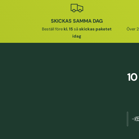
N
A
R
SKICKAS SAMMA DAG
I
Beställ före
kl. 15
så
skickas paketet
Över 2
E
idag
P
R
I
S
10