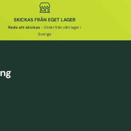
SKICKAS FRÅN EGET LAGER
Redo att skickas
- Direkt från vårt lager i
Sverige
ing