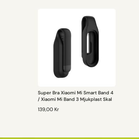
Super Bra Xiaomi Mi Smart Band 4
/ Xiaomi Mi Band 3 Mjukplast Skal
O
139,00 Kr
R
D
I