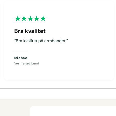
Bra kvalitet
“Bra kvalitet på armbandet.”
Michael
Verifierad kund
1
/
av
4