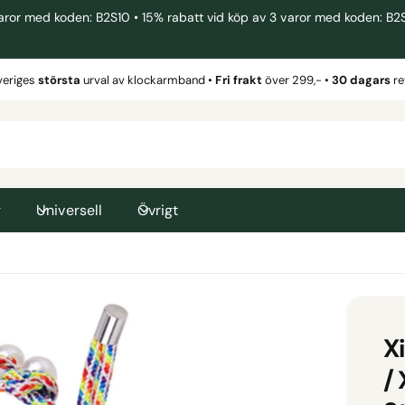
 med koden: B2S10 • 15% rabatt vid köp av 3 varor med koden: B2S15 
veriges
största
urval av klockarmband •
Fri frakt
över 299,- •
30 dagars
re
g
Universell
Övrigt
X
/