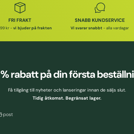
FRI FRAKT
SNABB KUNDSERVICE
99 kr -
vi bjuder på frakten
Vi svarar snabbt
- alla vardagar
 % rabatt
på din första beställn
Få tillgång till nyheter och lanseringar innan de säljs slut.
Tidig åtkomst. Begränsat lager.
E-post