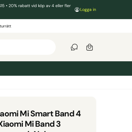
• 20% rabatt vid köp av 4 eller fler
Logga in
V
a
turrätt
r
u
k
o
r
g
iaomi Mi Smart Band 4
 Xiaomi Mi Band 3