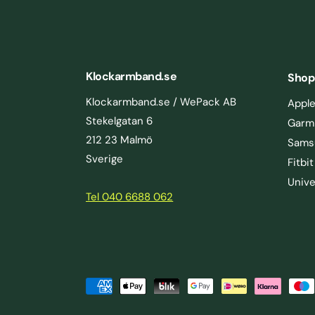
Klockarmband.se
Shop
Klockarmband.se / WePack AB
Appl
Stekelgatan 6
Garm
212 23 Malmö
Sams
Sverige
Fitbit
Unive
Tel 040 6688 062
omi Mi
B
mband
LÄGG I VARUKORGEN
e