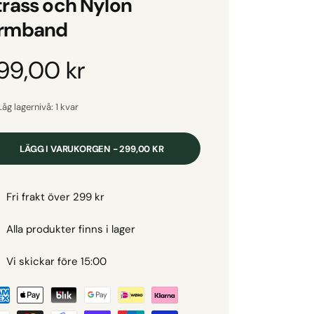
trass och Nylon
rmband
O
99,00 kr
Låg lagernivå: 1 kvar
LÄGG I VARUKORGEN - 299,00 KR
Fri frakt över 299 kr
Alla produkter finns i lager
Vi skickar före 15:00