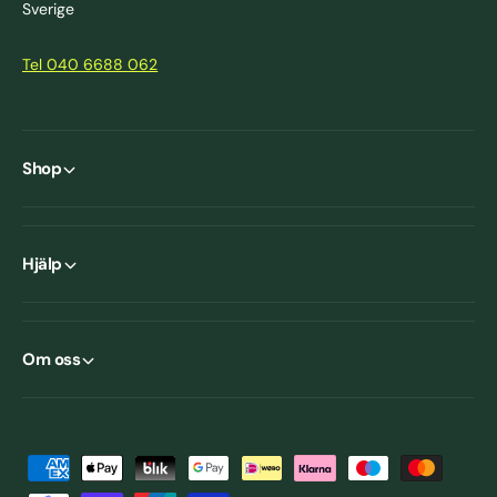
Sverige
Tel 040 6688 062
Shop
Hjälp
Om oss
B