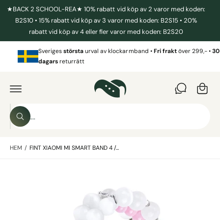
I
★BACK 2 SCHOOL-REA★ 10% rabatt vid köp av 2 varor med koden:
L
L
B2S10 • 15% rabatt vid köp av 3 varor med koden: B2S15 • 20%
I
rabatt vid köp av 4 eller fler varor med koden: B2S20
N
N
V
E
Sveriges
största
urval av klockarmband •
Fri frakt
över 299,- •
30
a
H
dagars
returrätt
Å
r
L
G
L
Å
u
V
I
k
D
o
A
S
R
r
S
ö
E
ö
T
g
k
k
IL
L
HEM
/
FINT XIAOMI MI SMART BAND 4 /...
i
P
R
v
O
B
D
å
U
i
r
K
T
l
b
I
N
d
u
F