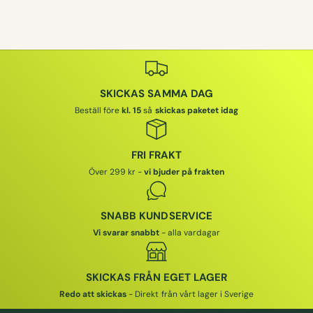
R
D
I
N
A
R
SKICKAS SAMMA DAG
I
E
Beställ före
kl. 15
så
skickas paketet idag
P
R
I
FRI FRAKT
S
Över 299 kr -
vi bjuder på frakten
SNABB KUNDSERVICE
Vi svarar snabbt
- alla vardagar
SKICKAS FRÅN EGET LAGER
Redo att skickas
- Direkt från vårt lager i Sverige