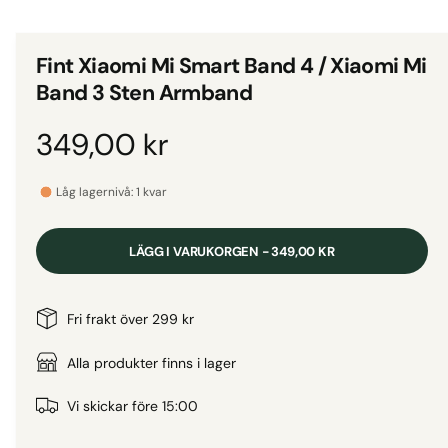
d
i
g
e
i
t
Fint Xiaomi Mi Smart Band 4 / Xiaomi Mi
1
g
i
Band 3 Sten Armband
m
a
o
d
l
O
349,00 kr
a
l
l
f
r
e
ö
Låg lagernivå: 1 kvar
n
r
s
d
t
i
e
LÄGG I VARUKORGEN - 349,00 KR
r
v
i
i
n
Fri frakt över 299 kr
s
n
a
Alla produkter finns i lager
i
n
r
Vi skickar före 15:00
g