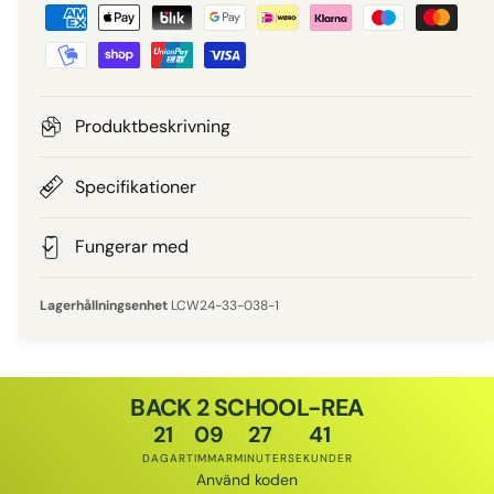
B
i
e
e
t
a
p
l
Produktbeskrivning
n
r
i
Specifikationer
i
n
g
Fungerar med
s
s
m
LCW24-33-038-1
e
t
o
BACK 2 SCHOOL-REA
d
21
09
27
41
e
DAGAR
TIMMAR
MINUTER
SEKUNDER
r
Använd koden
Rabattkod