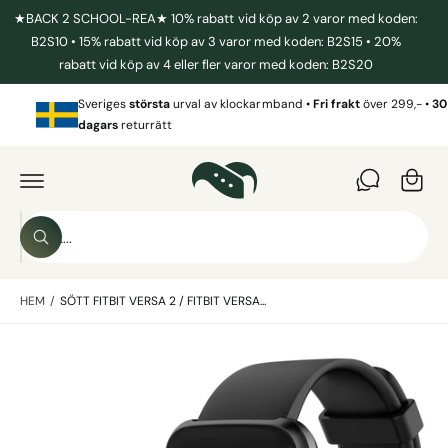
I
★BACK 2 SCHOOL-REA★ 10% rabatt vid köp av 2 varor med koden:
L
L
B2S10 • 15% rabatt vid köp av 3 varor med koden: B2S15 • 20%
I
rabatt vid köp av 4 eller fler varor med koden: B2S20
N
N
V
E
Sveriges
största
urval av klockarmband •
Fri frakt
över 299,- •
30
a
H
dagars
returrätt
Å
r
L
G
L
Å
u
V
I
k
D
o
A
S
R
r
S
ö
E
ö
T
g
k
k
IL
L
HEM
/
SÖTT FITBIT VERSA 2 / FITBIT VERSA...
i
P
R
v
O
B
D
å
U
i
r
K
T
l
b
I
N
d
u
F