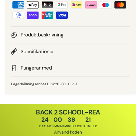
B
i
e
e
t
a
p
l
Produktbeskrivning
n
r
i
Specifikationer
i
n
g
Fungerar med
s
s
m
LCW26-00-012-1
e
t
o
BACK 2 SCHOOL-REA
d
24
00
36
20
e
DAGAR
TIMMAR
MINUTER
SEKUNDER
r
Använd koden
Rabattkod