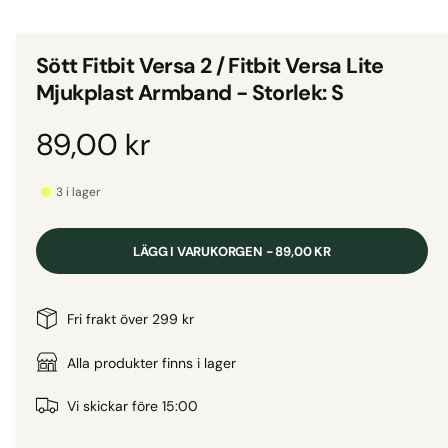
d
i
g
e
i
t
Sött Fitbit Versa 2 / Fitbit Versa Lite
1
g
i
Mjukplast Armband - Storlek: S
m
a
o
d
l
O
89,00 kr
a
l
l
f
r
e
ö
3 i lager
n
r
s
d
t
i
e
LÄGG I VARUKORGEN - 89,00 KR
r
v
i
i
n
Fri frakt över 299 kr
s
n
a
Alla produkter finns i lager
i
n
r
Vi skickar före 15:00
g