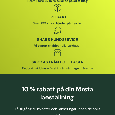
Beställ före
kl. 15
så
skickas paketet idag
FRI FRAKT
Över 299 kr -
vi bjuder på frakten
SNABB KUNDSERVICE
Vi svarar snabbt
- alla vardagar
SKICKAS FRÅN EGET LAGER
Redo att skickas
- Direkt från vårt lager i Sverige
10 % rabatt
på din första
beställning
Få tillgång till nyheter och lanseringar innan de säljs