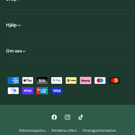
Hjälp
Om oss
B
e
t
a
l
F
I
T
n
a
n
i
i
Sekretesspolicy
Allmänna villkor
Företagsinformation