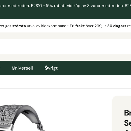
 med koden: B2S10 • 15% rabatt vid köp av 3 varor med koden: B2S15 
veriges
största
urval av klockarmband •
Fri frakt
över 299,- •
30 dagars
re
g
Universell
Övrigt
Br
S