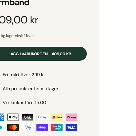
rmband
O
09,00 kr
Låg lagernivå: 1 kvar
LÄGG I VARUKORGEN - 409,00 KR
Fri frakt över 299 kr
Alla produkter finns i lager
Vi skickar före 15:00