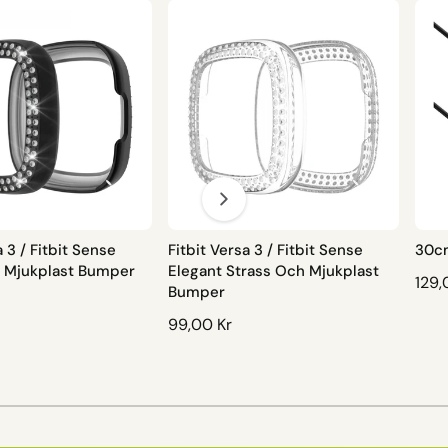
a 3 / Fitbit Sense
Fitbit Versa 3 / Fitbit Sense
30cm
h Mjukplast Bumper
Elegant Strass Och Mjukplast
O
129,
Bumper
R
O
99,00 Kr
D
R
I
D
N
I
A
1
/
av
2
N
R
A