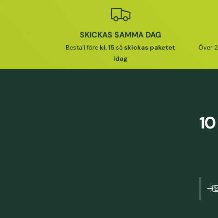
A
I
R
E
I
SKICKAS SAMMA DAG
P
E
R
Beställ före
kl. 15
så
skickas paketet
Över 2
P
I
idag
R
S
I
S
10