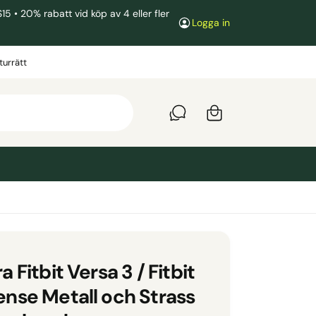
• 20% rabatt vid köp av 4 eller fler
Logga in
V
a
turrätt
r
u
k
o
r
g
a Fitbit Versa 3 / Fitbit
ense Metall och Strass