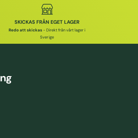
I
E
SKICKAS FRÅN EGET LAGER
P
R
Redo att skickas
- Direkt från vårt lager i
I
Sverige
S
ing