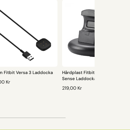
 Fitbit Versa 3 Laddocka
Hårdplast Fitbit Versa 3 / Fitbit
Sense Laddocka
00 Kr
O
219,00 Kr
R
D
I
N
A
R