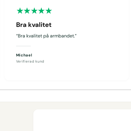
Bra kvalitet
“Bra kvalitet på armbandet.”
Michael
Verifierad kund
1
/
av
4