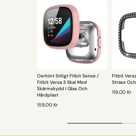
Oerhört Stiligt Fitbit Sense /
Fitbit Vers
Fitbit Versa 3 Skal Med
Strass Oc
Skärmskydd I Glas Och
O
119,00 Kr
Hårdplast
R
O
159,00 Kr
D
R
I
D
N
I
A
N
R