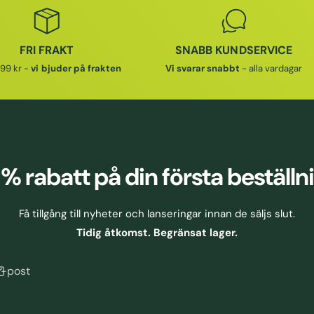
I
R
E
I
P
E
FRI FRAKT
SNABB KUNDSERVICE
R
P
I
99 kr -
vi bjuder på frakten
Vi svarar snabbt
- alla vardagar
R
S
I
S
 % rabatt
på din första beställn
Få tillgång till nyheter och lanseringar innan de säljs slut.
Tidig åtkomst. Begränsat lager.
E-post