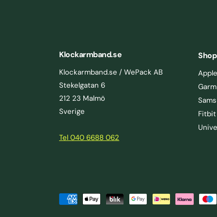
Klockarmband.se
Shop
Klockarmband.se / WePack AB
Appl
Stekelgatan 6
Garm
212 23 Malmö
Sams
Sverige
Fitbit
Unive
Tel 040 6688 062
se Metall
LÄGG I VARUKORGEN
B
e