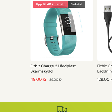
Upp till 40 kr rabatt
Slutsåld
Fitbit Charge 2 Hårdplast
Fitbit C
Skärmskydd
Laddnin
F
49,00 Kr
O
O
129,00 
89,00 Kr
Ö
R
R
R
D
D
S
I
I
Ä
N
N
L
A
A