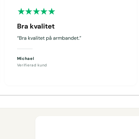
Bra kvalitet
“Bra kvalitet på armbandet.”
Michael
Verifierad kund
1
/
av
4