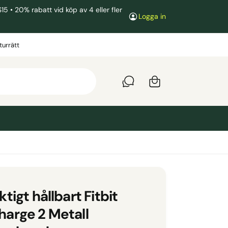
• 20% rabatt vid köp av 4 eller fler
Logga in
V
a
turrätt
r
u
k
o
r
g
ktigt hållbart Fitbit
harge 2 Metall