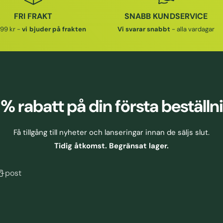
FRI FRAKT
SNABB KUNDSERVICE
99 kr -
vi bjuder på frakten
Vi svarar snabbt
- alla vardagar
 % rabatt
på din första beställn
Få tillgång till nyheter och lanseringar innan de säljs slut.
Tidig åtkomst. Begränsat lager.
E-post