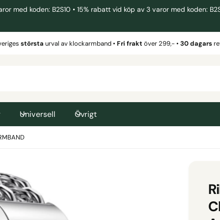
 med koden: B2S10 • 15% rabatt vid köp av 3 varor med koden: B2S15 
veriges
största
urval av klockarmband •
Fri frakt
över 299,- •
30 dagars
re
g
Universell
Övrigt
 ARMBAND
Ri
C