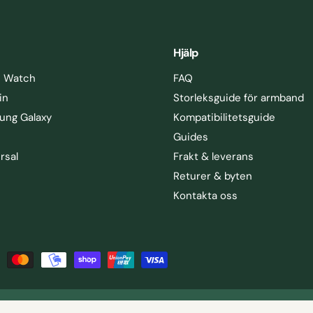
Hjälp
e Watch
FAQ
in
Storleksguide för armband
ung Galaxy
Kompatibilitetsguide
Guides
rsal
Frakt & leverans
Returer & byten
Kontakta oss
öretagsinformation
Accessibility statement
Sitemap