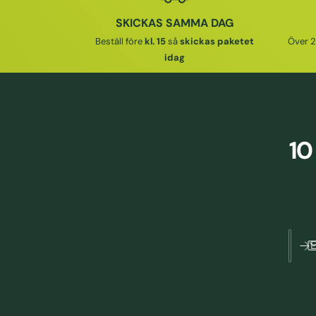
J
R
R
SKICKAS SAMMA DAG
N
I
I
Beställ före
kl. 15
så
skickas paketet
Över 2
I
E
E
idag
N
P
P
G
R
R
S
I
I
P
S
S
R
10
I
S