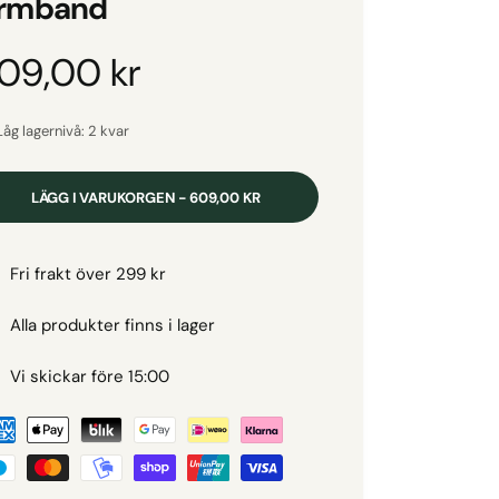
rmband
O
09,00 kr
Låg lagernivå: 2 kvar
LÄGG I VARUKORGEN - 609,00 KR
Fri frakt över 299 kr
Alla produkter finns i lager
Vi skickar före 15:00