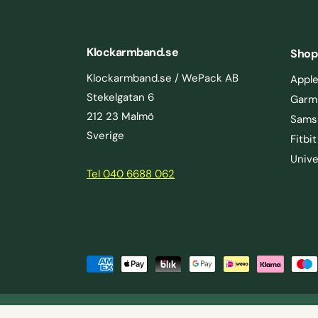
Klockarmband.se
Shop
Klockarmband.se / WePack AB
Appl
Stekelgatan 6
Garm
212 23 Malmö
Sams
Sverige
Fitbit
Unive
Tel 040 6688 062
2 Metall
LÄGG I VARUKORGEN
B
e
t
|
© 2026,
Straps
.
Sekretesspolicy
Allmänna villkor
F