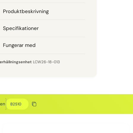
Produktbeskrivning
Specifikationer
Fungerar med
LCW26-18-013
Rabattkod
den
Kopiera rabatt
Kopierat