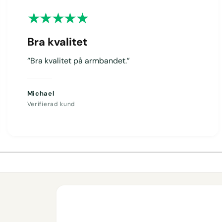
Bra kvalitet
“Bra kvalitet på armbandet.”
Michael
Verifierad kund
1
/
av
4