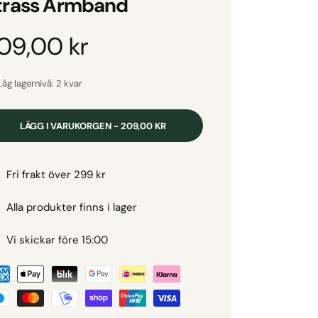
trass Armband
O
09,00 kr
Låg lagernivå: 2 kvar
LÄGG I VARUKORGEN - 209,00 KR
Fri frakt över 299 kr
Alla produkter finns i lager
Vi skickar före 15:00