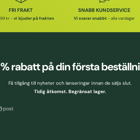
FRI FRAKT
SNABB KUNDSERVICE
99 kr -
vi bjuder på frakten
Vi svarar snabbt
- alla vardagar
 % rabatt
på din första beställn
Få tillgång till nyheter och lanseringar innan de säljs slut.
Tidig åtkomst. Begränsat lager.
E-post