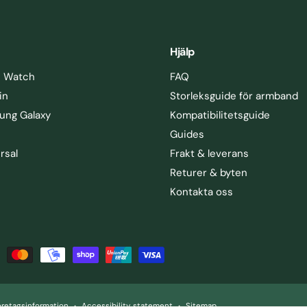
Hjälp
e Watch
FAQ
in
Storleksguide för armband
ung Galaxy
Kompatibilitetsguide
Guides
rsal
Frakt & leverans
Returer & byten
Kontakta oss
öretagsinformation
Accessibility statement
Sitemap