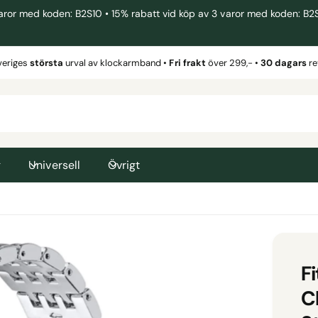
 med koden: B2S10 • 15% rabatt vid köp av 3 varor med koden: B2S15 
veriges
största
urval av klockarmband •
Fri frakt
över 299,- •
30 dagars
re
g
Universell
Övrigt
Fi
C