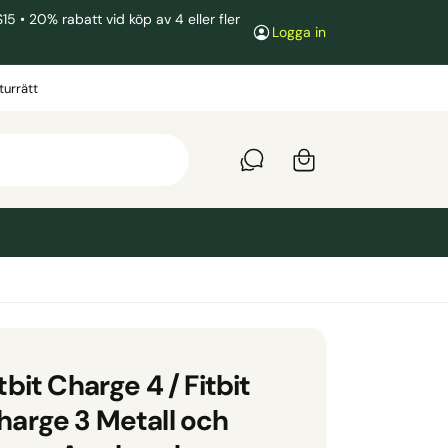
• 20% rabatt vid köp av 4 eller fler
Logga in
V
a
turrätt
r
u
k
o
r
g
tbit Charge 4 / Fitbit
harge 3 Metall och