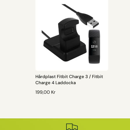
Hårdplast Fitbit Charge 3 / Fitbit
Charge 4 Laddocka
O
199,00 Kr
R
D
I
N
A