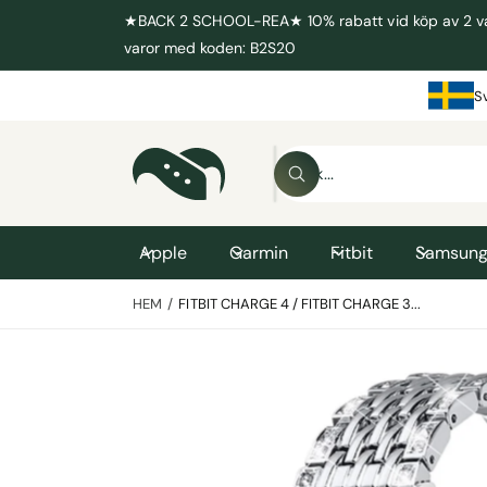
I
★BACK 2 SCHOOL-REA★ 10% rabatt vid köp av 2 varor
L
L
varor med koden: B2S20
I
N
N
S
E
H
Å
G
L
S
Å
L
V
S
ö
I
ö
D
k
k
A
R
i
Apple
Garmin
Fitbit
Samsun
E
T
v
IL
HEM
/
FITBIT CHARGE 4 / FITBIT CHARGE 3...
L
å
P
r
R
O
B
b
D
U
i
u
K
T
l
t
I
N
d
i
F
O