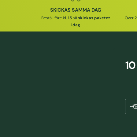
R
SKICKAS SAMMA DAG
I
Beställ före
kl. 15
så
skickas paketet
Över 2
E
idag
P
R
I
S
10