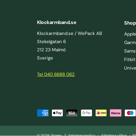
Klockarmband.se
Shop
Klockarmband.se / WePack AB
Appl
Stekelgatan 6
Garm
212 23 Malmö
Sams
Sverige
Fitbit
Unive
Tel 040 6688 062
e 3
B
LÄGG I VARUKORGEN
e
t
|
© 2026,
Straps
.
Sekretesspolicy
Allmänna villkor
F