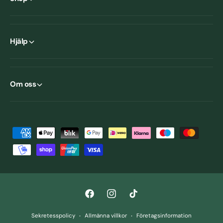
Hjälp
Om oss
B
e
t
a
l
F
I
T
n
a
n
i
i
Sekretesspolicy
Allmänna villkor
Företagsinformation