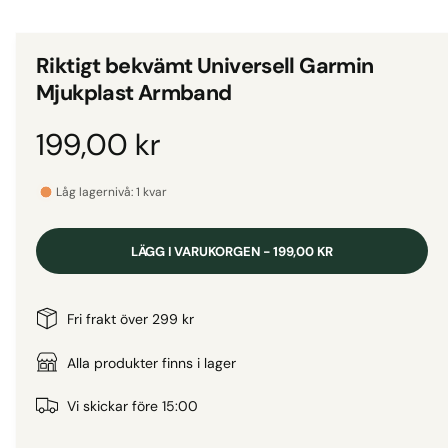
d
i
g
e
i
t
Riktigt bekvämt Universell Garmin
1
g
i
Mjukplast Armband
m
a
o
d
l
O
199,00 kr
a
l
l
f
r
e
ö
Låg lagernivå: 1 kvar
n
r
s
d
t
i
e
LÄGG I VARUKORGEN - 199,00 KR
r
v
i
i
n
Fri frakt över 299 kr
s
n
a
Alla produkter finns i lager
i
n
r
Vi skickar före 15:00
g