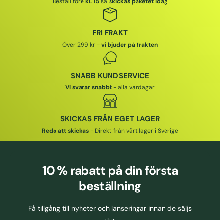
Beställ före
kl. 15
så
skickas paketet idag
FRI FRAKT
Över 299 kr -
vi bjuder på frakten
SNABB KUNDSERVICE
Vi svarar snabbt
- alla vardagar
SKICKAS FRÅN EGET LAGER
Redo att skickas
- Direkt från vårt lager i Sverige
10 % rabatt
på din första
beställning
Få tillgång till nyheter och lanseringar innan de säljs