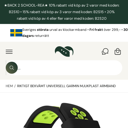
I
★BACK 2 SCHOOL-REA★ 10% rabatt vid köp av 2 varor med koden:
L
L
B2S10 • 15% rabatt vid köp av 3 varor med koden: B2S15 • 20%
I
rabatt vid köp av 4 eller fler varor med koden: B2S20
N
N
V
E
Sveriges
största
urval av klockarmband •
Fri frakt
över 299,- •
30
a
H
dagars
returrätt
Å
r
L
G
L
Å
u
V
I
k
D
o
A
S
R
r
S
ö
E
ö
T
g
k
k
IL
L
HEM
/
RIKTIGT BEKVÄMT UNIVERSELL GARMIN MJUKPLAST ARMBAND
i
P
R
v
O
B
D
å
U
i
r
K
T
l
b
I
N
d
u
F