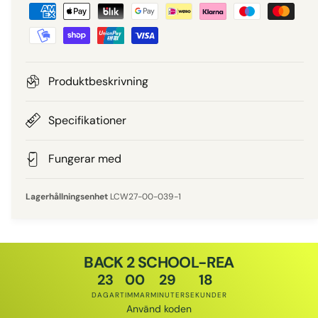
B
i
e
e
t
a
p
l
Produktbeskrivning
n
r
i
Specifikationer
i
n
g
Fungerar med
s
s
m
LCW27-00-039-1
e
t
o
BACK 2 SCHOOL-REA
d
23
00
29
17
e
DAGAR
TIMMAR
MINUTER
SEKUNDER
r
Använd koden
Rabattkod