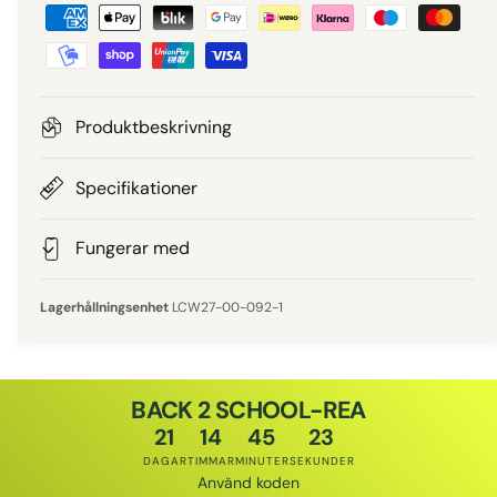
B
i
e
e
t
a
p
l
Produktbeskrivning
n
r
i
Specifikationer
i
n
g
Fungerar med
s
s
m
LCW27-00-092-1
e
t
o
BACK 2 SCHOOL-REA
d
21
14
45
22
e
DAGAR
TIMMAR
MINUTER
SEKUNDER
r
Använd koden
Rabattkod