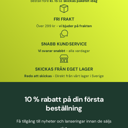
Beställ före
kl. 15
så
skickas paketet idag
FRI FRAKT
Över 299 kr -
vi bjuder på frakten
SNABB KUNDSERVICE
Vi svarar snabbt
- alla vardagar
SKICKAS FRÅN EGET LAGER
Redo att skickas
- Direkt från vårt lager i Sverige
10 % rabatt
på din första
beställning
Få tillgång till nyheter och lanseringar innan de säljs