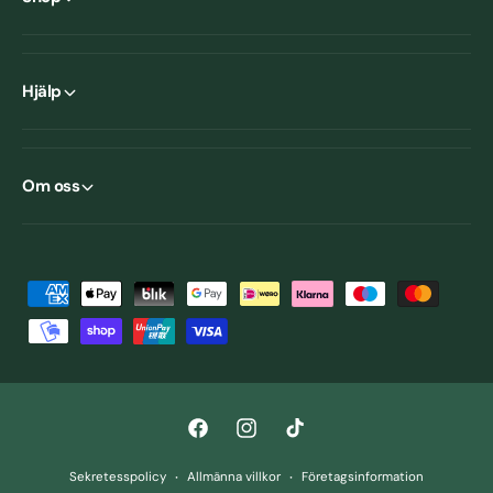
Hjälp
Om oss
B
e
t
a
l
F
I
T
n
a
n
i
i
Sekretesspolicy
Allmänna villkor
Företagsinformation