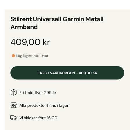
d
i
g
e
i
t
Stilrent Universell Garmin Metall
1
g
i
Armband
m
a
o
d
l
O
409,00 kr
a
l
l
f
r
e
ö
Låg lagernivå: 1 kvar
n
r
s
d
t
i
e
LÄGG I VARUKORGEN - 409,00 KR
r
v
i
i
n
Fri frakt över 299 kr
s
n
a
Alla produkter finns i lager
i
n
r
Vi skickar före 15:00
g