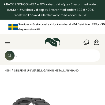
I
★BACK 2 SCHOOL-REA★ 10% rabatt vid köp av 2 varor med koden:
L
L
B2S10 • 15% rabatt vid köp av 3 varor med koden: B2S15 • 20%
I
rabatt vid köp av 4 eller fler varor med koden: B2S20
N
N
V
E
Sveriges
största
urval av klockarmband •
Fri frakt
över 299,- •
30
a
H
dagars
returrätt
Å
r
L
G
L
Å
u
V
I
k
D
o
A
S
R
r
S
ö
E
ö
T
g
k
k
IL
L
HEM
/
STILRENT UNIVERSELL GARMIN METALL ARMBAND
i
P
R
v
O
B
D
å
U
i
r
K
T
l
b
I
N
d
u
F