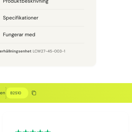
Produktbeskrivning
Specifikationer
Fungerar med
LCW27-45-003-1
Rabattkod
den
Kopiera rabatt
Kopierat