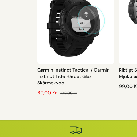
Garmin Instinct Tactical / Garmin
Riktigt 
Instinct Tide Härdat Glas
Mjukplas
Skärmskydd
O
99,00 K
F
89,00 Kr
O
109,00 Kr
R
Ö
R
D
R
D
I
S
I
N
Ä
N
A
L
A
R
J
R