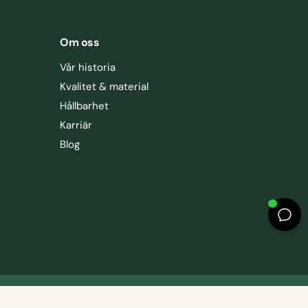
Om oss
Vår historia
Kvalitet & material
Hållbarhet
Karriär
Blog
F
I
T