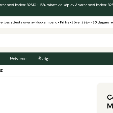
 med koden: B2S10 • 15% rabatt vid köp av 3 varor med koden: B2S15 
veriges
största
urval av klockarmband •
Fri frakt
över 299,- •
30 dagars
re
g
Universell
Övrigt
ND
C
M