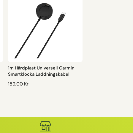
1m Hårdplast Universell Garmin
Smartklocka Laddningskabel
O
159,00 Kr
R
D
I
N
A
R