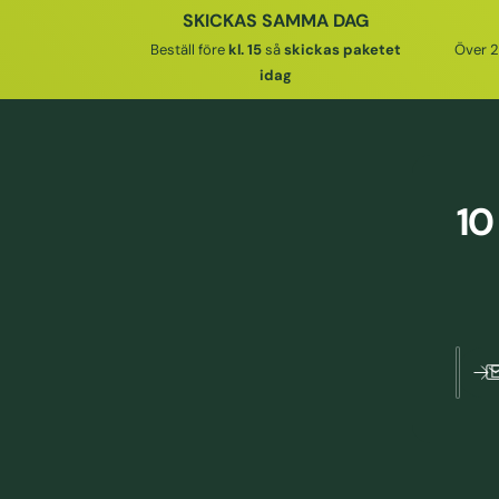
I
SKICKAS SAMMA DAG
N
I
E
Beställ före
kl. 15
så
skickas paketet
Över 2
I
E
P
idag
N
P
R
G
R
I
S
I
S
P
S
R
10
I
S