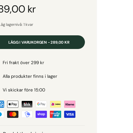
O
89,00 kr
Låg lagernivå: 1 kvar
LÄGG I VARUKORGEN - 289,00 KR
Fri frakt över 299 kr
Alla produkter finns i lager
Vi skickar före 15:00