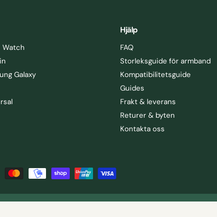
Hjälp
e Watch
FAQ
in
Storleksguide för armband
ung Galaxy
Kompatibilitetsguide
Guides
rsal
Frakt & leverans
Returer & byten
Kontakta oss
öretagsinformation
Accessibility statement
Sitemap