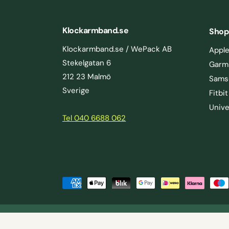
Klockarmband.se
Shop
Klockarmband.se / WePack AB
Appl
Stekelgatan 6
Garm
212 23 Malmö
Sams
Sverige
Fitbit
Unive
Tel 040 6688 062
ast
LÄGG I VARUKORGEN
B
e
t
|
© 2026,
Straps
.
Sekretesspolicy
Allmänna villkor
F
a