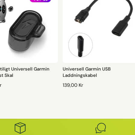
Stiligt Universell Garmin
Universell Garmin USB
t Skal
Laddningskabel
r
O
139,00 Kr
R
D
I
N
A
R