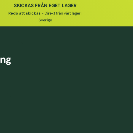
I
SKICKAS FRÅN EGET LAGER
E
Redo att skickas
- Direkt från vårt lager i
P
Sverige
R
I
S
ing