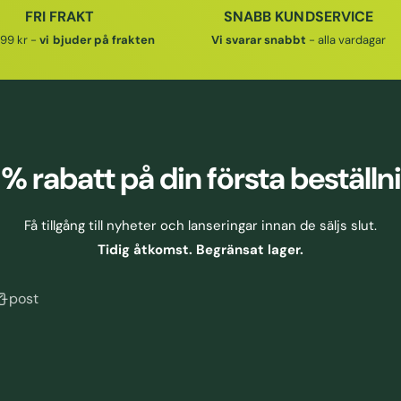
I
FRI FRAKT
SNABB KUNDSERVICE
E
99 kr -
vi bjuder på frakten
Vi svarar snabbt
- alla vardagar
P
R
I
S
 % rabatt
på din första beställn
Få tillgång till nyheter och lanseringar innan de säljs slut.
Tidig åtkomst. Begränsat lager.
E-post