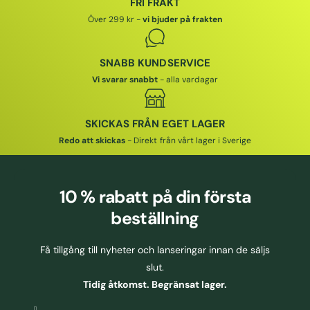
FRI FRAKT
I
I
I
Över 299 kr -
vi bjuder på frakten
S
S
SNABB KUNDSERVICE
Vi svarar snabbt
- alla vardagar
SKICKAS FRÅN EGET LAGER
Redo att skickas
- Direkt från vårt lager i Sverige
10 % rabatt
på din första
beställning
Få tillgång till nyheter och lanseringar innan de säljs
slut.
Tidig åtkomst. Begränsat lager.