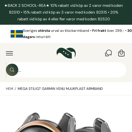
I
★BACK 2 SCHOOL-REA★ 10% rabatt vid köp av 2 varor med koden:
L
L
B2S10 • 15% rabatt vid köp av 3 varor med koden: B2S15 • 20%
I
rabatt vid köp av 4 eller fler varor med koden: B2S20
N
N
V
E
Sveriges
största
urval av klockarmband •
Fri frakt
över 299,- •
30
a
H
dagars
returrätt
Å
r
L
G
L
Å
u
V
I
k
D
o
A
S
R
r
S
ö
E
ö
T
g
k
k
IL
L
HEM
/
MEGA STILIGT GARMIN VENU MJUKPLAST ARMBAND
i
P
R
v
O
B
D
å
U
i
r
K
T
l
b
I
N
d
u
F