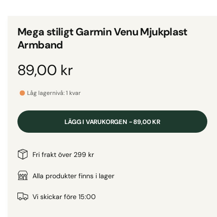
d
i
g
e
i
t
Mega stiligt Garmin Venu Mjukplast
1
g
i
Armband
m
a
o
d
l
O
89,00 kr
a
l
l
f
r
e
ö
Låg lagernivå: 1 kvar
n
r
s
d
t
i
e
LÄGG I VARUKORGEN - 89,00 KR
r
v
i
i
n
Fri frakt över 299 kr
s
n
a
Alla produkter finns i lager
i
n
r
Vi skickar före 15:00
g