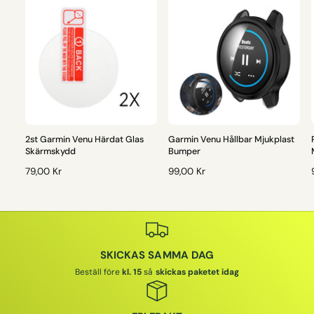
2st Garmin Venu Härdat Glas
Garmin Venu Hållbar Mjukplast
Skärmskydd
Bumper
O
79,00 Kr
O
99,00 Kr
R
R
D
D
I
I
I
N
N
A
A
SKICKAS SAMMA DAG
R
R
I
I
I
Beställ före
kl. 15
så
skickas paketet idag
E
E
P
P
R
R