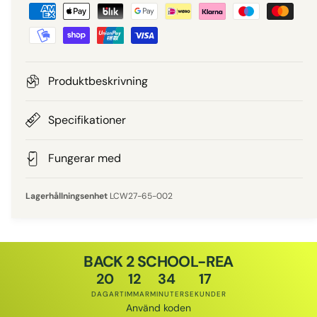
B
i
e
e
t
a
p
l
Produktbeskrivning
n
r
i
Specifikationer
i
n
g
Fungerar med
s
s
m
LCW27-65-002
e
t
o
BACK 2 SCHOOL-REA
d
20
12
34
17
e
DAGAR
TIMMAR
MINUTER
SEKUNDER
r
Använd koden
Rabattkod