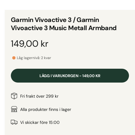
d
i
g
e
i
t
Garmin Vivoactive 3 / Garmin
1
g
i
Vivoactive 3 Music Metall Armband
m
a
o
d
l
O
149,00 kr
a
l
l
f
r
e
ö
Låg lagernivå: 2 kvar
n
r
s
d
t
i
e
LÄGG I VARUKORGEN - 149,00 KR
r
v
i
i
n
Fri frakt över 299 kr
s
n
a
Alla produkter finns i lager
i
n
r
Vi skickar före 15:00
g