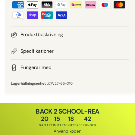
B
i
e
e
t
a
p
l
Produktbeskrivning
n
r
i
Specifikationer
i
n
g
Fungerar med
s
s
m
LCW27-65-010
e
t
o
BACK 2 SCHOOL-REA
d
20
15
18
42
e
DAGAR
TIMMAR
MINUTER
SEKUNDER
r
Använd koden
Rabattkod