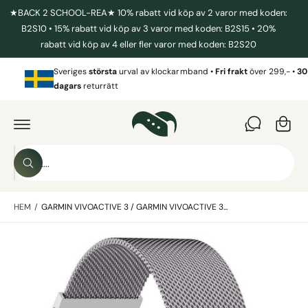
I
★BACK 2 SCHOOL-REA★ 10% rabatt vid köp av 2 varor med koden:
L
L
B2S10 • 15% rabatt vid köp av 3 varor med koden: B2S15 • 20%
I
rabatt vid köp av 4 eller fler varor med koden: B2S20
N
N
V
E
Sveriges
största
urval av klockarmband •
Fri frakt
över 299,- •
30
a
H
dagars
returrätt
Å
r
L
G
L
Å
u
V
I
k
D
o
A
S
R
r
S
ö
E
ö
T
g
k
k
IL
L
HEM
/
GARMIN VIVOACTIVE 3 / GARMIN VIVOACTIVE 3...
i
P
R
v
O
B
D
å
U
i
r
K
T
l
b
I
N
d
u
F