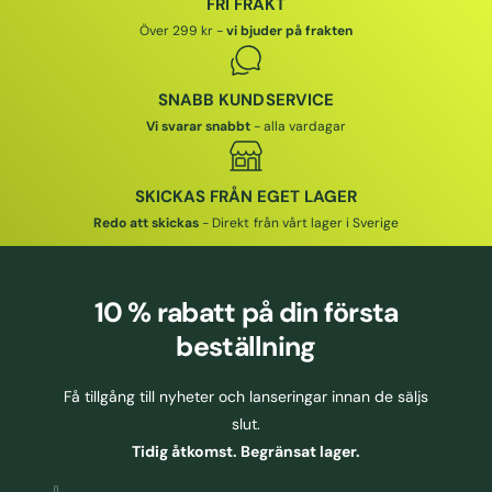
FRI FRAKT
I
I
I
Över 299 kr -
vi bjuder på frakten
S
S
SNABB KUNDSERVICE
Vi svarar snabbt
- alla vardagar
SKICKAS FRÅN EGET LAGER
Redo att skickas
- Direkt från vårt lager i Sverige
10 % rabatt
på din första
beställning
Få tillgång till nyheter och lanseringar innan de säljs
slut.
Tidig åtkomst. Begränsat lager.