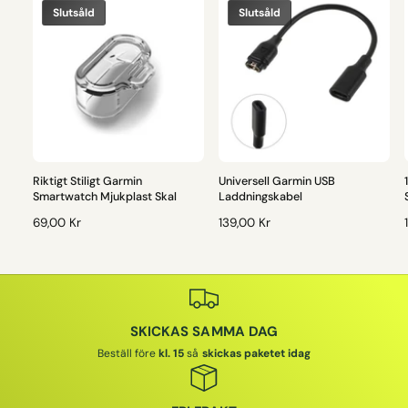
Slutsåld
Slutsåld
Riktigt Stiligt Garmin
Universell Garmin USB
Smartwatch Mjukplast Skal
Laddningskabel
O
69,00 Kr
O
139,00 Kr
R
R
D
D
I
I
I
N
N
A
A
SKICKAS SAMMA DAG
R
R
I
I
I
Beställ före
kl. 15
så
skickas paketet idag
E
E
P
P
R
R