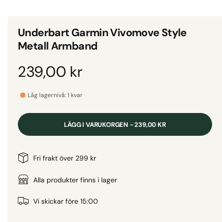
d
i
g
e
i
t
Underbart Garmin Vivomove Style
3
g
i
Metall Armband
m
a
o
d
l
O
239,00 kr
a
l
l
f
r
e
ö
Låg lagernivå: 1 kvar
n
r
s
d
t
i
e
LÄGG I VARUKORGEN - 239,00 KR
r
v
i
i
n
Fri frakt över 299 kr
s
n
a
Alla produkter finns i lager
i
n
r
Vi skickar före 15:00
g