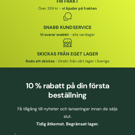
FRI FRAKT
I
S
I
I
Över 299 kr -
vi bjuder på frakten
S
P
S
R
I
SNABB KUNDSERVICE
S
Vi svarar snabbt
- alla vardagar
SKICKAS FRÅN EGET LAGER
Redo att skickas
- Direkt från vårt lager i Sverige
10 % rabatt
på din första
beställning
Få tillgång till nyheter och lanseringar innan de säljs
slut.
Tidig åtkomst. Begränsat lager.