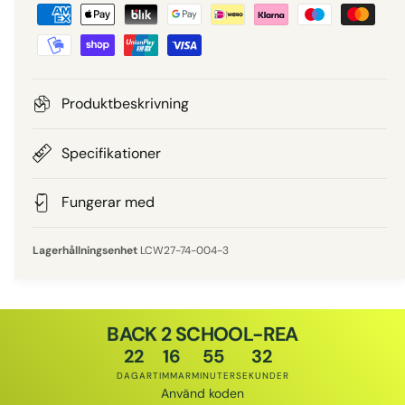
B
i
e
e
t
a
p
l
Produktbeskrivning
n
r
i
Specifikationer
i
n
g
Fungerar med
s
s
m
LCW27-74-004-3
e
t
o
BACK 2 SCHOOL-REA
d
22
16
55
32
e
DAGAR
TIMMAR
MINUTER
SEKUNDER
r
Använd koden
Rabattkod