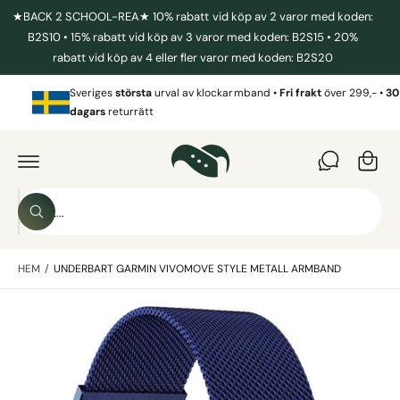
I
★BACK 2 SCHOOL-REA★ 10% rabatt vid köp av 2 varor med koden:
L
L
B2S10 • 15% rabatt vid köp av 3 varor med koden: B2S15 • 20%
I
rabatt vid köp av 4 eller fler varor med koden: B2S20
N
N
V
E
Sveriges
största
urval av klockarmband •
Fri frakt
över 299,- •
30
a
H
dagars
returrätt
Å
r
L
G
L
Å
u
V
I
k
D
o
A
S
R
r
S
ö
E
ö
T
g
k
k
IL
L
HEM
/
UNDERBART GARMIN VIVOMOVE STYLE METALL ARMBAND
i
P
R
v
O
B
D
å
U
i
r
K
T
l
b
I
N
d
u
F