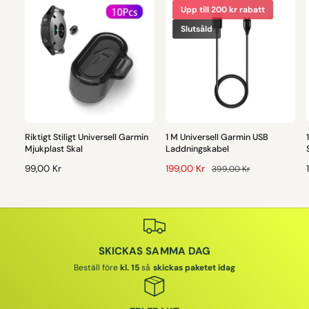
Upp till 200 kr rabatt
Slutsåld
Riktigt Stiligt Universell Garmin
1 M Universell Garmin USB
Mjukplast Skal
Laddningskabel
O
99,00 Kr
F
199,00 Kr
O
399,00 Kr
R
Ö
R
D
R
D
I
S
I
I
N
Ä
N
A
L
A
SKICKAS SAMMA DAG
R
J
R
I
N
I
I
Beställ före
kl. 15
så
skickas paketet idag
E
I
E
P
N
P
R
G
R