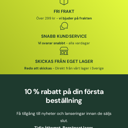
FRI FRAKT
Över 299 kr -
vi bjuder på frakten
SNABB KUNDSERVICE
Vi svarar snabbt
- alla vardagar
SKICKAS FRÅN EGET LAGER
Redo att skickas
- Direkt från vårt lager i Sverige
10 % rabatt
på din första
beställning
Få tillgång till nyheter och lanseringar innan de säljs
slut.
Tidig åtkomst. Begränsat lager.