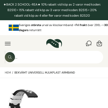
I
★BACK 2 SCHOOL-REA★ 10% rabatt vid köp av 2 varor med koden:
L
L
B2S10 • 15% rabatt vid köp av 3 varor med koden: B2S15 • 20%
I
rabatt vid köp av 4 eller fler varor med koden: B2S20
N
N
V
E
Sveriges
största
urval av klockarmband •
Fri frakt
över 299,- •
30
a
H
dagars
returrätt
Å
r
L
G
L
Å
u
V
I
k
D
o
A
S
R
r
S
ö
E
ö
T
g
k
k
IL
L
HEM
/
BEKVÄMT UNIVERSELL MJUKPLAST ARMBAND
i
P
R
v
O
B
D
å
U
i
r
K
T
l
b
I
N
d
u
F