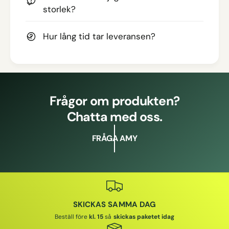
storlek?
Hur lång tid tar leveransen?
Frågor om produkten?
Chatta med oss.
FRÅGA AMY
SKICKAS SAMMA DAG
Beställ före
kl. 15
så
skickas paketet idag