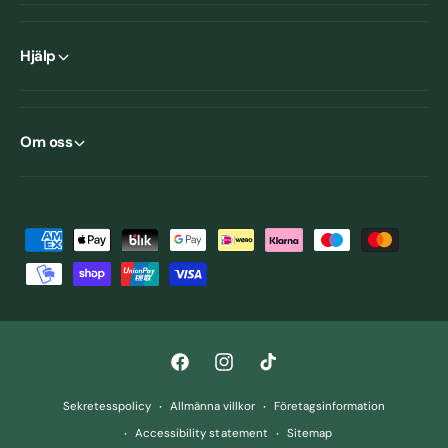
Hjälp
Om oss
B
e
t
a
l
F
I
T
n
a
n
i
i
Sekretesspolicy
Allmänna villkor
Företagsinformation
c
s
k
n
Accessibility statement
Sitemap