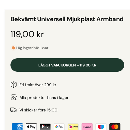
d
i
g
e
i
t
Bekvämt Universell Mjukplast Armband
1
g
i
m
a
O
119,00 kr
o
d
l
a
r
l
l
Låg lagernivå: 1 kvar
f
e
ö
d
n
r
s
LÄGG I VARUKORGEN - 119,00 KR
t
i
i
e
r
v
n
Fri frakt över 299 kr
i
s
a
Alla produkter finns i lager
n
i
r
Vi skickar före 15:00
n
B
i
g