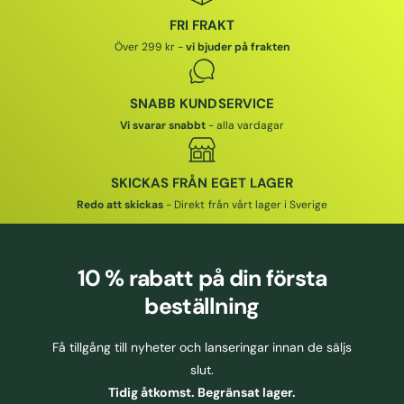
P
P
R
R
FRI FRAKT
I
I
Över 299 kr -
vi bjuder på frakten
S
S
SNABB KUNDSERVICE
Vi svarar snabbt
- alla vardagar
SKICKAS FRÅN EGET LAGER
Redo att skickas
- Direkt från vårt lager i Sverige
10 % rabatt
på din första
beställning
Få tillgång till nyheter och lanseringar innan de säljs
slut.
Tidig åtkomst. Begränsat lager.