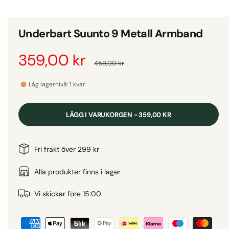
d
i
g
e
i
t
Underbart Suunto 9 Metall Armband
1
g
i
m
a
F
359,00 kr
O
o
459,00 kr
d
l
a
ö
r
l
l
Låg lagernivå: 1 kvar
f
e
ö
r
d
n
r
s
LÄGG I VARUKORGEN - 359,00 KR
t
i
s
i
e
r
v
ä
n
Fri frakt över 299 kr
i
s
l
a
Alla produkter finns i lager
n
i
j
r
Vi skickar före 15:00
n
B
n
i
g