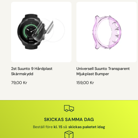
2st Suunto 9 Hårdplast
Universell Suunto Transparent
Skärmskydd
Mjukplast Bumper
O
79,00 Kr
O
159,00 Kr
R
R
D
D
I
I
N
N
A
A
SKICKAS SAMMA DAG
R
R
I
I
Beställ före
kl. 15
så
skickas paketet idag
E
E