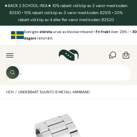
I
★BACK 2 SCHOOL-REA★ 10% rabatt vid köp av 2 varor med koden:
L
L
B2S10 • 15% rabatt vid köp av 3 varor med koden: B2S15 • 20%
I
rabatt vid köp av 4 eller fler varor med koden: B2S20
N
N
V
E
Sveriges
största
urval av klockarmband •
Fri frakt
över 299,- •
30
a
H
dagars
returrätt
Å
r
L
G
L
Å
u
V
I
k
D
o
A
S
R
r
S
ö
E
ö
T
g
k
k
IL
L
HEM
/
UNDERBART SUUNTO 9 METALL ARMBAND
i
P
R
v
O
B
D
å
U
i
r
K
T
l
b
I
N
d
u
F