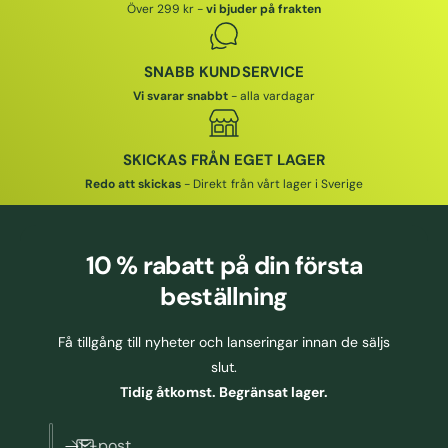
Över 299 kr -
vi bjuder på frakten
S
S
SNABB KUNDSERVICE
Vi svarar snabbt
- alla vardagar
SKICKAS FRÅN EGET LAGER
Redo att skickas
- Direkt från vårt lager i Sverige
10 % rabatt
på din första
beställning
Få tillgång till nyheter och lanseringar innan de säljs
slut.
Tidig åtkomst. Begränsat lager.
E-post