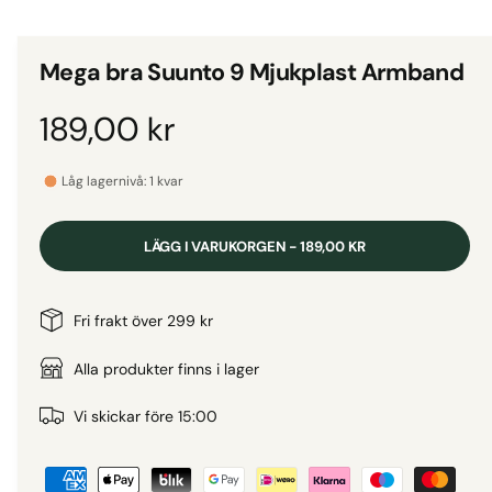
d
i
g
e
i
t
Mega bra Suunto 9 Mjukplast Armband
2
g
i
m
a
O
189,00 kr
o
d
l
a
r
l
l
Låg lagernivå: 1 kvar
f
e
ö
d
n
r
s
LÄGG I VARUKORGEN - 189,00 KR
t
i
i
e
r
v
n
Fri frakt över 299 kr
i
s
a
Alla produkter finns i lager
n
i
r
Vi skickar före 15:00
n
B
i
g