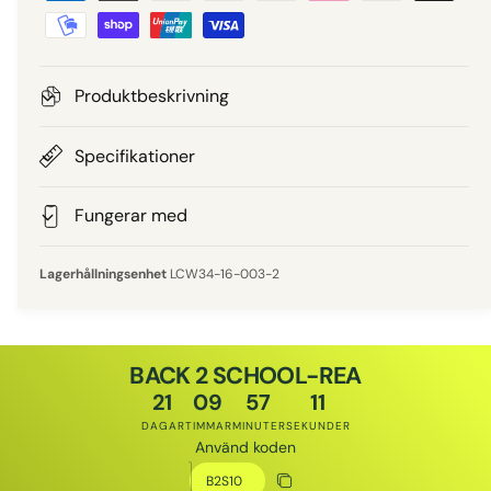
e
e
t
a
p
l
Produktbeskrivning
n
r
i
Specifikationer
i
n
g
Fungerar med
s
s
m
LCW34-16-003-2
e
t
o
BACK 2 SCHOOL-REA
d
21
09
57
11
e
DAGAR
TIMMAR
MINUTER
SEKUNDER
r
Använd koden
Rabattkod
Kopiera rabatt