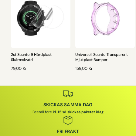
2st Suunto 9 Hårdplast
Universell Suunto Transparent
Skärmskydd
Mjukplast Bumper
O
79,00 Kr
O
159,00 Kr
R
R
D
D
I
I
N
N
A
A
SKICKAS SAMMA DAG
R
R
I
I
Beställ före
kl. 15
så
skickas paketet idag
E
E
P
P
R
R
FRI FRAKT
I
I