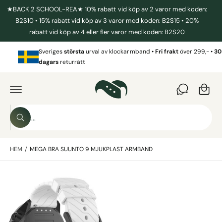
I
★BACK 2 SCHOOL-REA★ 10% rabatt vid köp av 2 varor med koden:
L
L
B2S10 • 15% rabatt vid köp av 3 varor med koden: B2S15 • 20%
I
rabatt vid köp av 4 eller fler varor med koden: B2S20
N
N
V
E
Sveriges
största
urval av klockarmband •
Fri frakt
över 299,- •
30
a
H
dagars
returrätt
Å
r
L
G
L
Å
u
V
I
k
D
o
A
S
R
r
S
ö
E
ö
T
g
k
k
IL
L
HEM
/
MEGA BRA SUUNTO 9 MJUKPLAST ARMBAND
i
P
R
v
O
B
D
å
U
i
r
K
T
l
b
I
N
d
u
F