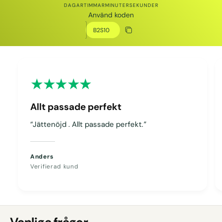
DAGAR
TIMMAR
MINUTER
SEKUNDER
Använd koden
Rabattkod
Kopiera rabatt
Kopierat
Allt passade perfekt
“Jättenöjd . Allt passade perfekt.”
Anders
Verifierad kund