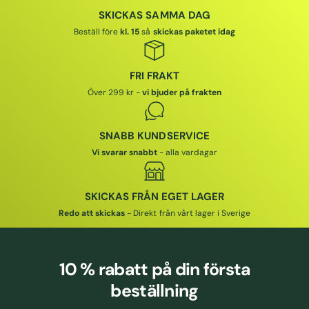
SKICKAS SAMMA DAG
Beställ före
kl. 15
så
skickas paketet idag
FRI FRAKT
Över 299 kr -
vi bjuder på frakten
SNABB KUNDSERVICE
Vi svarar snabbt
- alla vardagar
SKICKAS FRÅN EGET LAGER
Redo att skickas
- Direkt från vårt lager i Sverige
10 % rabatt
på din första
beställning