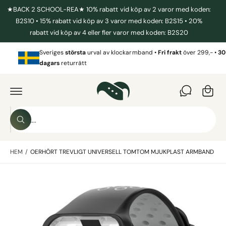
I
★BACK 2 SCHOOL-REA★ 10% rabatt vid köp av 2 varor med koden:
L
L
B2S10 • 15% rabatt vid köp av 3 varor med koden: B2S15 • 20%
I
rabatt vid köp av 4 eller fler varor med koden: B2S20
N
N
V
E
Sveriges
största
urval av klockarmband •
Fri frakt
över 299,- •
30
a
H
dagars
returrätt
Å
r
L
G
L
Å
u
V
I
k
D
o
A
S
R
r
S
ö
E
ö
T
g
k
k
IL
L
HEM
/
OERHÖRT TREVLIGT UNIVERSELL TOMTOM MJUKPLAST ARMBAND
i
P
R
v
O
B
D
å
U
i
r
K
T
l
b
I
N
d
u
F