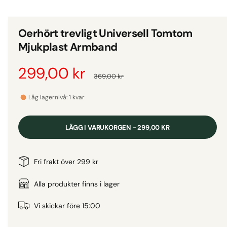
d
i
g
e
i
t
Oerhört trevligt Universell Tomtom
1
g
i
Mjukplast Armband
m
a
o
d
l
F
299,00 kr
O
a
369,00 kr
l
l
f
ö
r
e
ö
Låg lagernivå: 1 kvar
n
r
s
r
d
t
i
e
LÄGG I VARUKORGEN - 299,00 KR
r
v
s
i
i
ä
n
Fri frakt över 299 kr
s
n
l
a
Alla produkter finns i lager
i
n
j
r
Vi skickar före 15:00
g