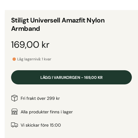
d
i
g
e
i
t
Stiligt Universell Amazfit Nylon
1
g
i
Armband
m
a
o
d
l
O
169,00 kr
a
l
l
f
r
e
ö
Låg lagernivå: 1 kvar
n
r
s
d
t
i
e
LÄGG I VARUKORGEN - 169,00 KR
r
v
i
i
n
Fri frakt över 299 kr
s
n
a
Alla produkter finns i lager
i
n
r
Vi skickar före 15:00
g