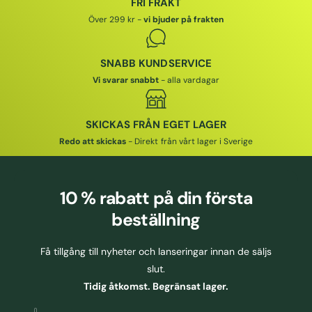
FRI FRAKT
I
I
I
Över 299 kr -
vi bjuder på frakten
S
S
SNABB KUNDSERVICE
Vi svarar snabbt
- alla vardagar
SKICKAS FRÅN EGET LAGER
Redo att skickas
- Direkt från vårt lager i Sverige
10 % rabatt
på din första
beställning
Få tillgång till nyheter och lanseringar innan de säljs
slut.
Tidig åtkomst. Begränsat lager.