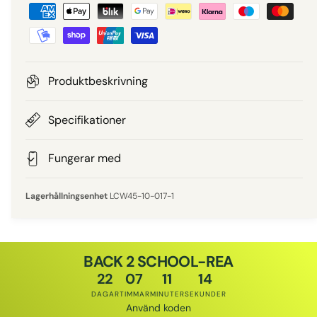
B
i
e
e
t
a
p
l
Produktbeskrivning
n
r
i
Specifikationer
i
n
g
Fungerar med
s
s
m
LCW45-10-017-1
e
t
o
BACK 2 SCHOOL-REA
d
22
07
11
14
e
DAGAR
TIMMAR
MINUTER
SEKUNDER
r
Använd koden
Rabattkod