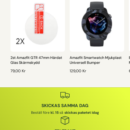
2st Amazfit GTR 47mm Härdat
Amazfit Smartwatch Mjukplast
Glas Skärmskydd
Universell Bumper
O
79,00 Kr
O
129,00 Kr
R
R
D
D
I
I
I
N
N
A
A
SKICKAS SAMMA DAG
R
R
I
I
I
Beställ före
kl. 15
så
skickas paketet idag
E
E
P
P
R
R