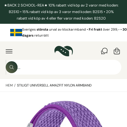
I
★BACK 2 SCHOOL-REA★ 10% rabatt vid köp av 2 varor med koden:
L
L
B2S10 • 15% rabatt vid köp av 3 varor med koden: B2S15 • 20%
I
rabatt vid köp av 4 eller fler varor med koden: B2S20
N
N
V
E
Sveriges
största
urval av klockarmband •
Fri frakt
över 299,- •
30
a
H
dagars
returrätt
Å
r
L
G
L
Å
u
V
I
k
D
o
A
S
R
r
S
ö
E
ö
T
g
k
k
IL
L
HEM
/
STILIGT UNIVERSELL AMAZFIT NYLON ARMBAND
i
P
R
v
O
B
D
å
U
i
r
K
T
l
b
I
N
d
u
F