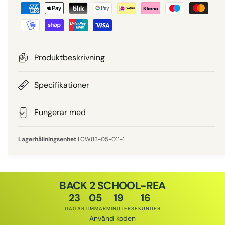
B
i
e
e
t
a
p
l
Produktbeskrivning
n
r
i
Specifikationer
i
n
g
Fungerar med
s
s
m
LCW83-05-011-1
e
t
o
BACK 2 SCHOOL-REA
d
23
05
19
16
e
DAGAR
TIMMAR
MINUTER
SEKUNDER
r
Använd koden
Rabattkod