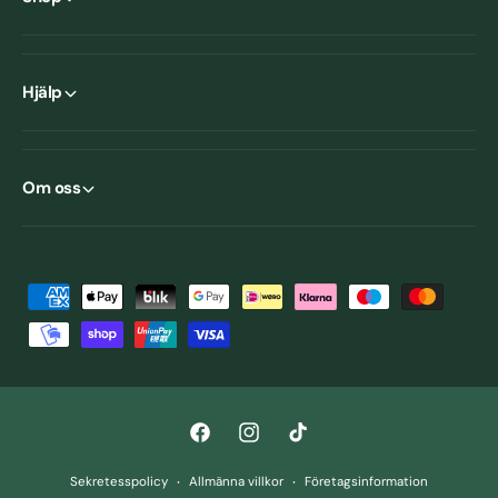
Hjälp
Om oss
B
e
t
a
l
F
I
T
n
a
n
i
i
Sekretesspolicy
Allmänna villkor
Företagsinformation