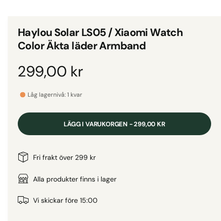
d
i
g
e
i
t
Haylou Solar LS05 / Xiaomi Watch
1
g
i
Color Äkta läder Armband
m
a
o
d
l
O
299,00 kr
a
l
l
f
r
e
ö
Låg lagernivå: 1 kvar
n
r
s
d
t
i
e
LÄGG I VARUKORGEN - 299,00 KR
r
v
i
i
n
Fri frakt över 299 kr
s
n
a
Alla produkter finns i lager
i
n
r
Vi skickar före 15:00
g