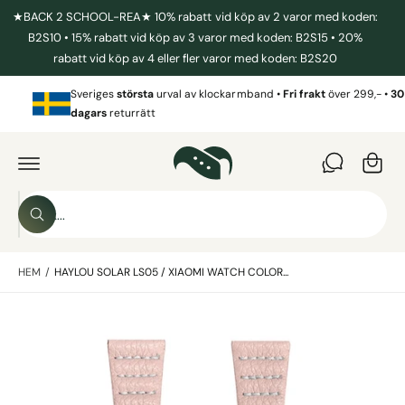
I
★BACK 2 SCHOOL-REA★ 10% rabatt vid köp av 2 varor med koden:
L
L
B2S10 • 15% rabatt vid köp av 3 varor med koden: B2S15 • 20%
I
rabatt vid köp av 4 eller fler varor med koden: B2S20
N
N
V
E
Sveriges
största
urval av klockarmband •
Fri frakt
över 299,- •
30
a
H
dagars
returrätt
Å
r
L
G
L
Å
u
V
I
k
D
o
A
S
R
r
S
ö
E
ö
T
g
k
k
IL
L
HEM
/
HAYLOU SOLAR LS05 / XIAOMI WATCH COLOR...
i
P
R
v
O
B
D
å
U
i
r
K
T
l
b
I
N
d
u
F