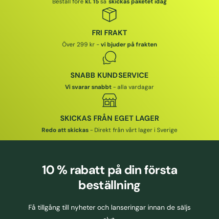
Beställ före
kl. 15
så
skickas paketet idag
FRI FRAKT
Över 299 kr -
vi bjuder på frakten
SNABB KUNDSERVICE
Vi svarar snabbt
- alla vardagar
SKICKAS FRÅN EGET LAGER
Redo att skickas
- Direkt från vårt lager i Sverige
10 % rabatt
på din första
beställning
Få tillgång till nyheter och lanseringar innan de säljs